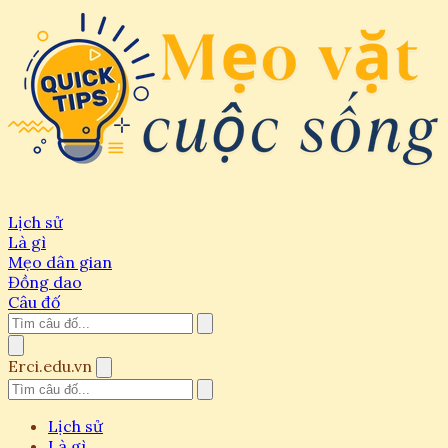
Lịch sử
Là gì
Mẹo dân gian
Đồng dao
Câu đố
Erci.edu.vn
Lịch sử
Là gì