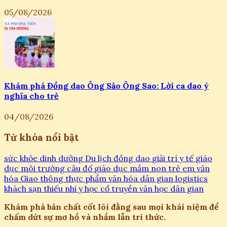
05/08/2026
Khám phá Đồng dao Ông Sảo Ông Sao: Lời ca dao ý
nghĩa cho trẻ
04/08/2026
Từ khóa nổi bật
sức khỏe
dinh dưỡng
Du lịch
đồng dao
giải trí
y tế
giáo
dục
môi trường
câu đố
giáo dục mầm non
trẻ em
văn
hóa
Giao thông
thực phẩm
văn hóa dân gian
logistics
khách sạn
thiếu nhi
y học cổ truyền
văn học dân gian
Khám phá bản chất cốt lõi đằng sau mọi khái niệm để
chấm dứt sự mơ hồ và nhầm lẫn tri thức.