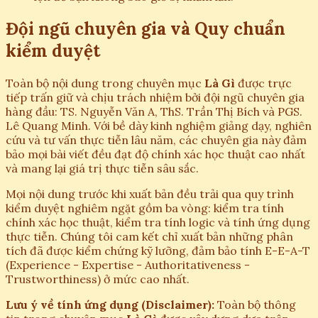
Đội ngũ chuyên gia và Quy chuẩn
kiểm duyệt
Toàn bộ nội dung trong chuyên mục
Là Gì
được trực
tiếp trấn giữ và chịu trách nhiệm bởi đội ngũ chuyên gia
hàng đầu: TS. Nguyễn Văn A, ThS. Trần Thị Bích và PGS.
Lê Quang Minh. Với bề dày kinh nghiệm giảng dạy, nghiên
cứu và tư vấn thực tiễn lâu năm, các chuyên gia này đảm
bảo mọi bài viết đều đạt độ chính xác học thuật cao nhất
và mang lại giá trị thực tiễn sâu sắc.
Mọi nội dung trước khi xuất bản đều trải qua quy trình
kiểm duyệt nghiêm ngặt gồm ba vòng: kiểm tra tính
chính xác học thuật, kiểm tra tính logic và tính ứng dụng
thực tiễn. Chúng tôi cam kết chỉ xuất bản những phân
tích đã được kiểm chứng kỹ lưỡng, đảm bảo tính E-E-A-T
(Experience - Expertise - Authoritativeness -
Trustworthiness) ở mức cao nhất.
Lưu ý về tính ứng dụng (Disclaimer):
Toàn bộ thông