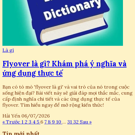
Là gì
Flyover là gì? Khám phá ý nghĩa và
ứng dụng thực tế
Bạn có tò mò 'flyover là gì' và vai trò của nó trong cuộc
sống hiện đại? Bài viết này sẽ giải đáp mọi thắc mắc, cung
cấp định nghĩa chi tiết và các ứng dụng thực tế của
flyover. Tìm hiểu ngay để mở rộng kiến thức!
Hải Yến
06/07/2026
« Trước
1
2
3
4
5
6
7
8
9
10
...
31
32
Sau »
Tin mới nhất