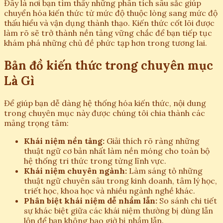
Đây là nơi bạn tìm thấy những phân tích sâu sắc giúp
chuyển hóa kiến thức từ mức độ thuộc lòng sang mức độ
thấu hiểu và vận dụng thành thạo. Kiến thức cốt lõi được
làm rõ sẽ trở thành nền tảng vững chắc để bạn tiếp tục
khám phá những chủ đề phức tạp hơn trong tương lai.
Bản đồ kiến thức trong chuyên mục
Là Gì
Để giúp bạn dễ dàng hệ thống hóa kiến thức, nội dung
trong chuyên mục này được chúng tôi chia thành các
mảng trọng tâm:
Khái niệm nền tảng:
Giải thích rõ ràng những
thuật ngữ cơ bản nhất làm nền móng cho toàn bộ
hệ thống tri thức trong từng lĩnh vực.
Khái niệm chuyên ngành:
Làm sáng tỏ những
thuật ngữ chuyên sâu trong kinh doanh, tâm lý học,
triết học, khoa học và nhiều ngành nghề khác.
Phân biệt khái niệm dễ nhầm lẫn:
So sánh chi tiết
sự khác biệt giữa các khái niệm thường bị dùng lẫn
lộn để bạn không bao giờ bị nhầm lẫn.