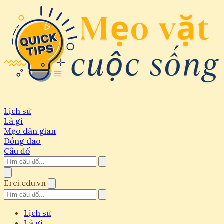
Lịch sử
Là gì
Mẹo dân gian
Đồng dao
Câu đố
Erci.edu.vn
Lịch sử
Là gì