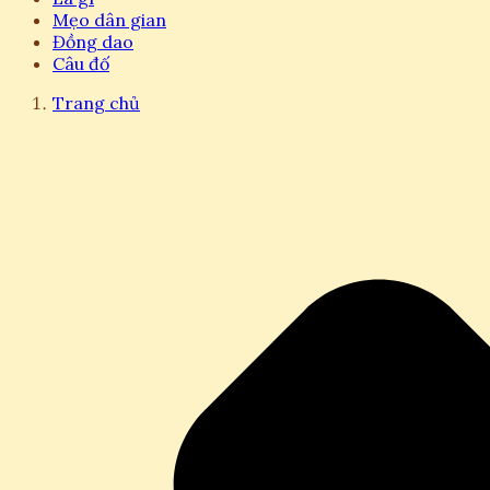
Mẹo dân gian
Đồng dao
Câu đố
Trang chủ