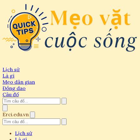
Lịch sử
Là gì
Mẹo dân gian
Đồng dao
Câu đố
Erci.edu.vn
Lịch sử
Là gì