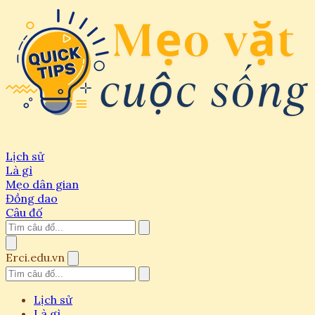
Lịch sử
Là gì
Mẹo dân gian
Đồng dao
Câu đố
Erci.edu.vn
Lịch sử
Là gì