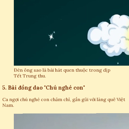
Đèn ông sao là bài hát quen thuộc trong dịp
Tết Trung thu.
5. Bài đồng dao "Chú nghé con"
Ca ngợi chú nghé con chăm chỉ, gần gũi với làng quê Việt
Nam.