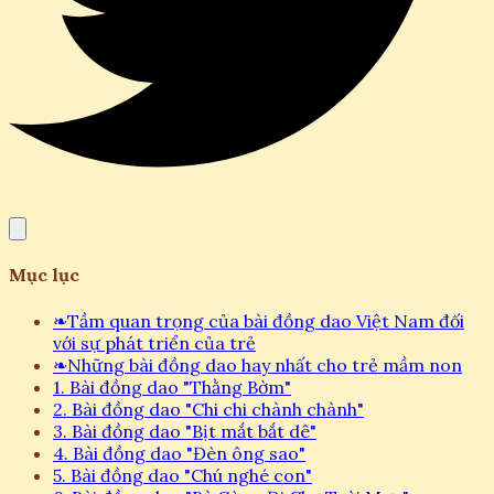
Mục lục
❧
Tầm quan trọng của bài đồng dao Việt Nam đối
với sự phát triển của trẻ
❧
Những bài đồng dao hay nhất cho trẻ mầm non
1. Bài đồng dao "Thằng Bờm"
2. Bài đồng dao "Chi chi chành chành"
3. Bài đồng dao "Bịt mắt bắt dê"
4. Bài đồng dao "Đèn ông sao"
5. Bài đồng dao "Chú nghé con"