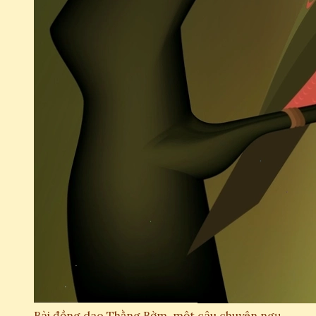
Bài đồng dao Thằng Bờm, một câu chuyện ngụ