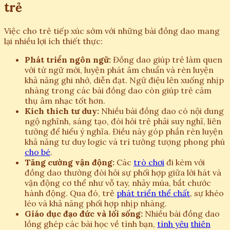
trẻ
Việc cho trẻ tiếp xúc sớm với những bài đồng dao mang
lại nhiều lợi ích thiết thực:
Phát triển ngôn ngữ:
Đồng dao giúp trẻ làm quen
với từ ngữ mới, luyện phát âm chuẩn và rèn luyện
khả năng ghi nhớ, diễn đạt. Ngữ điệu lên xuống nhịp
nhàng trong các bài đồng dao còn giúp trẻ cảm
thụ âm nhạc tốt hơn.
Kích thích tư duy:
Nhiều bài đồng dao có nội dung
ngộ nghĩnh, sáng tạo, đòi hỏi trẻ phải suy nghĩ, liên
tưởng để hiểu ý nghĩa. Điều này góp phần rèn luyện
khả năng tư duy logic và trí tưởng tượng phong phú
cho bé
.
Tăng cường vận động:
Các
trò chơi
đi kèm với
đồng dao thường đòi hỏi sự phối hợp giữa lời hát và
vận động cơ thể như vỗ tay, nhảy múa, bắt chước
hành động. Qua đó, trẻ
phát triển thể chất
, sự khéo
léo và khả năng phối hợp nhịp nhàng.
Giáo dục đạo đức và lối sống:
Nhiều bài đồng dao
lồng ghép các bài học về tình bạn,
tình yêu
thiên