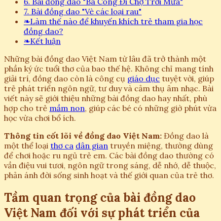
6. Bài đồng dao "Bà Còng Đi Chợ Trời Mưa"
7. Bài đồng dao "Vè các loại rau"
❧
Làm thế nào để khuyến khích trẻ tham gia học
đồng dao?
❧
Kết luận
Những bài đồng dao Việt Nam từ lâu đã trở thành một
phần ký ức tuổi thơ của bao thế hệ. Không chỉ mang tính
giải trí, đồng dao còn là công cụ
giáo dục
tuyệt vời, giúp
trẻ phát triển ngôn ngữ, tư duy và cảm thụ âm nhạc. Bài
viết này sẽ giới thiệu những bài đồng dao hay nhất, phù
hợp cho trẻ
mầm non
, giúp các bé có những giờ phút vừa
học vừa chơi bổ ích.
Thông tin cốt lõi về đồng dao Việt Nam:
Đồng dao là
một thể loại
thơ ca
dân gian
truyền miệng, thường dùng
để chơi hoặc ru ngủ trẻ em. Các bài đồng dao thường có
vần điệu vui tươi, ngôn ngữ trong sáng, dễ nhớ, dễ thuộc,
phản ánh đời sống sinh hoạt và thế giới quan của trẻ thơ.
Tầm quan trọng của bài đồng dao
Việt Nam đối với sự phát triển của