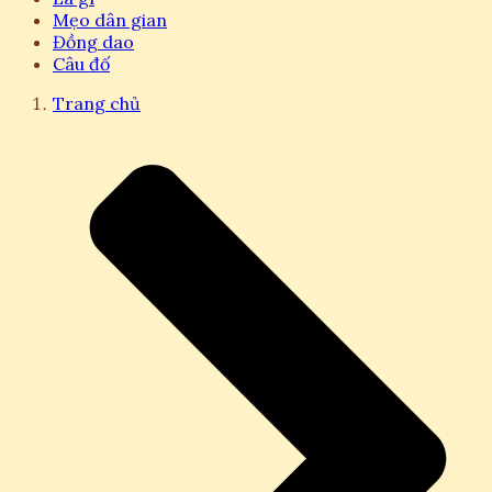
Mẹo dân gian
Đồng dao
Câu đố
Trang chủ