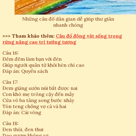
Những câu đố dân gian dễ giúp thư giãn
nhanh chóng
>>> Tham khảo thêm:
Câu đố động vật sống trong
rừng nâng cao trí tưởng tượng
Câu 16:
Đêm đêm làm bạn với đèn
Giúp người quân tử khỏi hèn chí cao
Đáp án: Quyển sách
Câu 17:
Đem giăng sườn núi bắt được nai
Con khó mẹ trông cậy đến mầy
Cửa võ ba tâng song bước nhảy
Tòn teng chồng vợ cả và hai
Đáp án: Cái võng
Câu 18:
Đen thủi, đen thui
Dao gươm không sợ