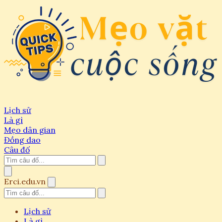
Lịch sử
Là gì
Mẹo dân gian
Đồng dao
Câu đố
Erci.edu.vn
Lịch sử
Là gì