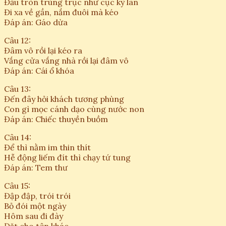
Đầu tròn trùng trục như cục kỳ lân
Đi xa về gần, nắm đuôi mà kéo
Đáp án: Gáo dừa
Câu 12:
Đâm vô rồi lại kéo ra
Vắng cửa vắng nhà rồi lại đâm vô
Đáp án: Cái ổ khóa
Câu 13:
Đến đây hỏi khách tương phùng
Con gì mọc cánh dạo cùng nước non
Đáp án: Chiếc thuyền buồm
Câu 14:
Để thì nằm im thin thít
Hễ động liếm đít thì chạy tứ tung
Đáp án: Tem thư
Câu 15:
Đập đập, trói trói
Bỏ đói một ngày
Hôm sau đi đày