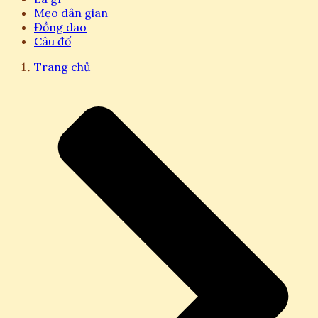
Mẹo dân gian
Đồng dao
Câu đố
Trang chủ