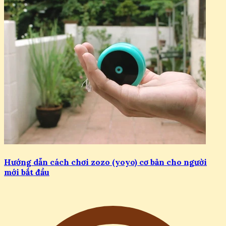
Hướng dẫn cách chơi zozo (yoyo) cơ bản cho người
mới bắt đầu