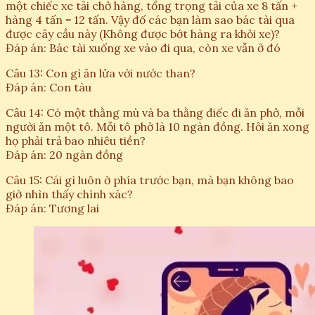
một chiếc xe tải chở hàng, tổng trọng tải của xe 8 tấn +
hàng 4 tấn = 12 tấn. Vậy đố các bạn làm sao bác tài qua
được cây cầu này (Không được bớt hàng ra khỏi xe)?
Đáp án: Bác tài xuống xe vào đi qua, còn xe vẫn ở đó
Câu 13: Con gì ăn lửa với nước than?
Đáp án: Con tàu
Câu 14: Có một thằng mù và ba thằng điếc đi ăn phở, mỗi
người ăn một tô. Mỗi tô phở là 10 ngàn đồng. Hỏi ăn xong
họ phải trả bao nhiêu tiền?
Đáp án: 20 ngàn đồng
Câu 15: Cái gì luôn ở phía trước bạn, mà bạn không bao
giờ nhìn thấy chính xác?
Đáp án: Tương lai