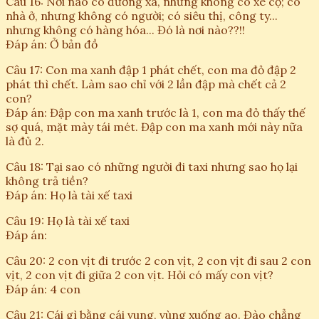
Câu 16: Nơi nào có đường xá, nhưng không có xe cộ; có
nhà ở, nhưng không có người; có siêu thị, công ty...
nhưng không có hàng hóa... Đó là nơi nào??!!
Đáp án: Ở bản đồ
Câu 17: Con ma xanh đập 1 phát chết, con ma đỏ đập 2
phát thì chết. Làm sao chỉ với 2 lần đập mà chết cả 2
con?
Đáp án: Đập con ma xanh trước là 1, con ma đỏ thấy thế
sợ quá, mặt mày tái mét. Đập con ma xanh mới này nữa
là đủ 2.
Câu 18: Tại sao có những người đi taxi nhưng sao họ lại
không trả tiền?
Đáp án: Họ là tài xế taxi
Câu 19: Họ là tài xế taxi
Đáp án:
Câu 20: 2 con vịt đi trước 2 con vịt, 2 con vịt đi sau 2 con
vịt, 2 con vịt đi giữa 2 con vịt. Hỏi có mấy con vịt?
Đáp án: 4 con
Câu 21: Cái gì bằng cái vung, vùng xuống ao. Đào chẳng