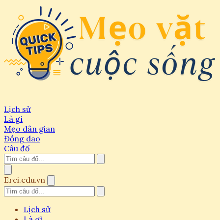
Lịch sử
Là gì
Mẹo dân gian
Đồng dao
Câu đố
Erci.edu.vn
Lịch sử
Là gì