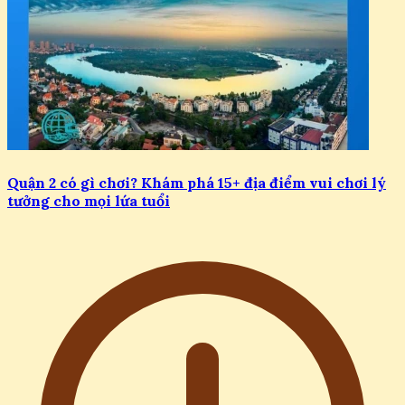
Quận 2 có gì chơi? Khám phá 15+ địa điểm vui chơi lý
tưởng cho mọi lứa tuổi