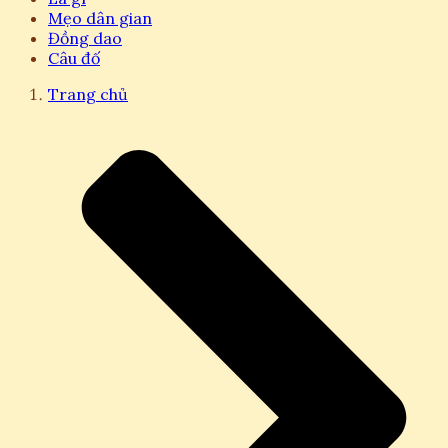
Mẹo dân gian
Đồng dao
Câu đố
Trang chủ