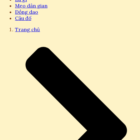
Mẹo dân gian
Đồng dao
Câu đố
Trang chủ