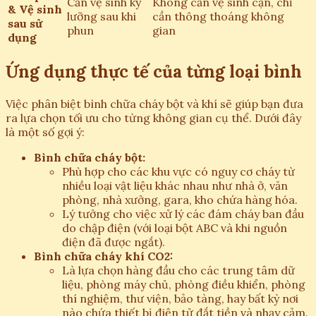
Cần vệ sinh kỹ
Không cần vệ sinh cặn, chỉ
& Vệ sinh
lưỡng sau khi
cần thông thoáng không
sau sử
phun
gian
dụng
Ứng dụng thực tế của từng loại bình
Việc phân biệt bình chữa cháy bột và khí sẽ giúp bạn đưa
ra lựa chọn tối ưu cho từng không gian cụ thể. Dưới đây
là một số gợi ý:
Bình chữa cháy bột:
Phù hợp cho các khu vực có nguy cơ cháy từ
nhiều loại vật liệu khác nhau như nhà ở, văn
phòng, nhà xưởng, gara, kho chứa hàng hóa.
Lý tưởng cho việc xử lý các đám cháy ban đầu
do chập điện (với loại bột ABC và khi nguồn
điện đã được ngắt).
Bình chữa cháy khí CO2:
Là lựa chọn hàng đầu cho các trung tâm dữ
liệu, phòng máy chủ, phòng điều khiển, phòng
thí nghiệm, thư viện, bảo tàng, hay bất kỳ nơi
nào chứa thiết bị điện tử đắt tiền và nhạy cảm.