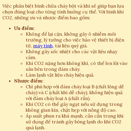
Việc phân biệt bình chữa cháy bột và khí sẽ giúp bạn lựa
chọn đúng loại cho từng tình huống cụ thể. Với bình khí
CO2, những ưu và nhược điểm bao gồm:
Ưu điểm:
Không để lại cặn, không gây ô nhiễm môi
trường, lý tưởng cho việc bảo vệ thiết bị điện
tử,
máy tính
, tài liệu quý giá.
Không gây sốc nhiệt cho các vật liệu nhạy
cảm.
Khí CO2 nặng hơn không khí, có thể len lỏi vào
sâu bên trong đám cháy.
Làm lạnh vật liệu cháy hiệu quả.
Nhược điểm:
Chỉ phù hợp với đám cháy loại B (chất lỏng dễ
cháy) và C (chất khí dễ cháy), không hiệu quả
với đám cháy loại A (chất rắn).
Khí CO2 có thể gây ngạt nếu sử dụng trong
không gian kín, chật hẹp với nồng độ cao.
Áp suất phun ra khá mạnh, cần cẩn trọng khi
sử dụng để tránh gây bỏng lạnh do khí CO2
quá lạnh.