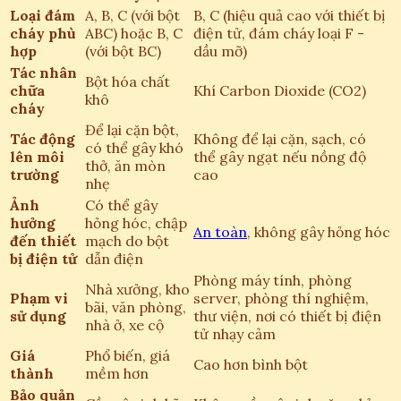
Loại đám
A, B, C (với bột
B, C (hiệu quả cao với thiết bị
cháy phù
ABC) hoặc B, C
điện tử, đám cháy loại F -
hợp
(với bột BC)
dầu mỡ)
Tác nhân
Bột hóa chất
chữa
Khí Carbon Dioxide (CO2)
khô
cháy
Để lại cặn bột,
Tác động
Không để lại cặn, sạch, có
có thể gây khó
lên môi
thể gây ngạt nếu nồng độ
thở, ăn mòn
trường
cao
nhẹ
Ảnh
Có thể gây
hưởng
hỏng hóc, chập
An toàn
, không gây hỏng hóc
đến thiết
mạch do bột
bị điện tử
dẫn điện
Phòng máy tính, phòng
Nhà xưởng, kho
Phạm vi
server, phòng thí nghiệm,
bãi, văn phòng,
sử dụng
thư viện, nơi có thiết bị điện
nhà ở, xe cộ
tử nhạy cảm
Giá
Phổ biến, giá
Cao hơn bình bột
thành
mềm hơn
Bảo quản