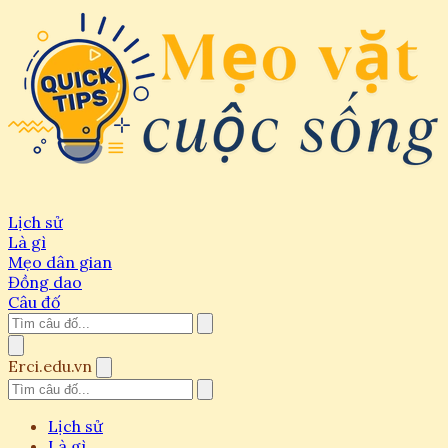
Lịch sử
Là gì
Mẹo dân gian
Đồng dao
Câu đố
Erci.edu.vn
Lịch sử
Là gì