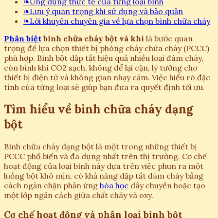
❧
Ứng dụng thực tế của từng loại bình
❧
Lưu ý quan trọng khi sử dụng và bảo quản
❧
Lời khuyên chuyên gia về lựa chọn bình chữa cháy
Phân biệt
bình chữa cháy bột và khí
là bước quan
trọng để lựa chọn thiết bị phòng cháy chữa cháy (PCCC)
phù hợp. Bình bột dập tắt hiệu quả nhiều loại đám cháy,
còn bình khí CO2 sạch, không để lại cặn, lý tưởng cho
thiết bị điện tử và không gian nhạy cảm. Việc hiểu rõ đặc
tính của từng loại sẽ giúp bạn đưa ra quyết định tối ưu.
Tìm hiểu về bình chữa cháy dạng
bột
Bình chữa cháy dạng bột là một trong những thiết bị
PCCC phổ biến và đa dụng nhất trên thị trường. Cơ chế
hoạt động của loại bình này dựa trên việc phun ra một
luồng bột khô mịn, có khả năng dập tắt đám cháy bằng
cách ngăn chặn phản ứng
hóa học
dây chuyền hoặc tạo
một lớp ngăn cách giữa chất cháy và oxy.
Cơ chế hoạt động và phân loại bình bột