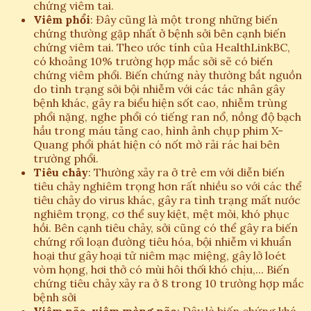
chứng viêm tai.
Viêm phổi
: Đây cũng là một trong những biến
chứng thường gặp nhất ở bệnh sởi bên cạnh biến
chứng viêm tai. Theo ước tính của HealthLinkBC,
có khoảng 10% trường hợp mắc sởi sẽ có biến
chứng viêm phổi. Biến chứng này thường bắt nguồn
do tình trạng sởi bội nhiễm với các tác nhân gây
bệnh khác, gây ra biểu hiện sốt cao, nhiễm trùng
phổi nặng, nghe phổi có tiếng ran nổ, nồng độ bạch
hầu trong máu tăng cao, hình ảnh chụp phim X-
Quang phổi phát hiện có nốt mờ rải rác hai bên
trường phổi.
Tiêu chảy
: Thường xảy ra ở trẻ em với diễn biến
tiêu chảy nghiêm trọng hơn rất nhiều so với các thể
tiêu chảy do virus khác, gây ra tình trạng mất nước
nghiêm trọng, cơ thể suy kiệt, mệt mỏi, khó phục
hồi. Bên cạnh tiêu chảy, sởi cũng có thể gây ra biến
chứng rối loạn đường tiêu hóa, bội nhiễm vi khuẩn
hoại thư gây hoại tử niêm mạc miệng, gây lở loét
vòm họng, hơi thở có mùi hôi thối khó chịu,... Biến
chứng tiêu chảy xảy ra ở 8 trong 10 trường hợp mắc
bệnh sởi