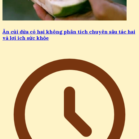
Ăn cùi dừa có hại không phân tích chuyên sâu tác hại
và lợi ích sức khỏe