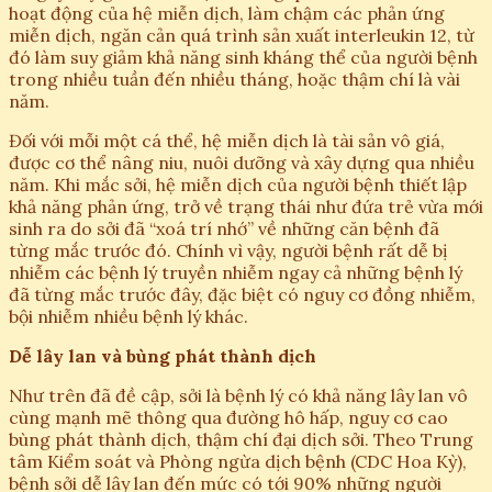
hoạt động của hệ miễn dịch, làm chậm các phản ứng
miễn dịch, ngăn cản quá trình sản xuất interleukin 12, từ
đó làm suy giảm khả năng sinh kháng thể của người bệnh
trong nhiều tuần đến nhiều tháng, hoặc thậm chí là vài
năm.
Đối với mỗi một cá thể, hệ miễn dịch là tài sản vô giá,
được cơ thể nâng niu, nuôi dưỡng và xây dựng qua nhiều
năm. Khi mắc sởi, hệ miễn dịch của người bệnh thiết lập
khả năng phản ứng, trở về trạng thái như đứa trẻ vừa mới
sinh ra do sởi đã “xoá trí nhớ” về những căn bệnh đã
từng mắc trước đó. Chính vì vậy, người bệnh rất dễ bị
nhiễm các bệnh lý truyền nhiễm ngay cả những bệnh lý
đã từng mắc trước đây, đặc biệt có nguy cơ đồng nhiễm,
bội nhiễm nhiều bệnh lý khác.
Dễ lây lan và bùng phát thành dịch
Như trên đã đề cập, sởi là bệnh lý có khả năng lây lan vô
cùng mạnh mẽ thông qua đường hô hấp, nguy cơ cao
bùng phát thành dịch, thậm chí đại dịch sởi. Theo Trung
tâm Kiểm soát và Phòng ngừa dịch bệnh (CDC Hoa Kỳ),
bệnh sởi dễ lây lan đến mức có tới 90% những người