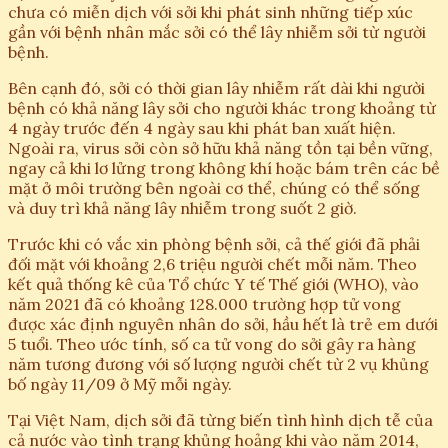
chưa có miễn dịch với sởi khi phát sinh những tiếp xúc
gần với bệnh nhân mắc sởi có thể lây nhiễm sởi từ người
bệnh.
Bên cạnh đó, sởi có thời gian lây nhiễm rất dài khi người
bệnh có khả năng lây sởi cho người khác trong khoảng từ
4 ngày trước đến 4 ngày sau khi phát ban xuất hiện.
Ngoài ra, virus sởi còn sở hữu khả năng tồn tại bền vững,
ngay cả khi lơ lửng trong không khí hoặc bám trên các bề
mặt ở môi trường bên ngoài cơ thể, chúng có thể sống
và duy trì khả năng lây nhiễm trong suốt 2 giờ.
Trước khi có vắc xin phòng bệnh sởi, cả thế giới đã phải
đối mặt với khoảng 2,6 triệu người chết mỗi năm. Theo
kết quả thống kê của Tổ chức Y tế Thế giới (WHO), vào
năm 2021 đã có khoảng 128.000 trường hợp tử vong
được xác định nguyên nhân do sởi, hầu hết là trẻ em dưới
5 tuổi. Theo ước tính, số ca tử vong do sởi gây ra hàng
năm tương đương với số lượng người chết từ 2 vụ khủng
bố ngày 11/09 ở Mỹ mỗi ngày.
Tại Việt Nam, dịch sởi đã từng biến tình hình dịch tễ của
cả nước vào tình trạng khủng hoảng khi vào năm 2014,