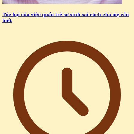
Tác hại của việc quấn trẻ sơ sinh sai cách cha mẹ cần
biết