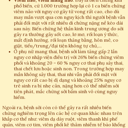
Viêm não, viêm màng não
: Đây là biến chứng khá
phổ biến, cứ 1.000 trường hợp lại có 1 ca biến chứng
viêm não với nguy cơ gây tử vong rất cao, cho dù
may mắn vượt qua cơn nguy kịch thì người bệnh vẫn
phải đối mặt với rất nhiều di chứng nặng nề kéo dài
sau này. Biến chứng hệ thần kinh trung ương do sởi
gây ra thường gây sốt cao, lơ mơ, rối loạn ý thức,
mất định hướng, rối loạn thăng bằng, hôn mê, co
giật, tiểu/trung/đại tiện không tự chủ,...
Ở phụ nữ mang thai, bệnh sởi làm tăng gấp 2 lần
nguy cơ nhập viện điều trị với 26% biến chứng viêm
phổi và khoảng 20 – 60 % nguy cơ thai phụ sảy thai,
thai chết lưu hoặc sinh non. Trong trường hợp may
mắn không sảy thai, thai nhi vẫn phải đối mặt với
nguy cơ rất cao bị dị dạng và khoảng 25% nguy cơ
trẻ sinh ra bị nhẹ cân, nặng hơn có thể nhiễm sởi
tiên phát, mắc chứng sởi bẩm sinh vô cùng nguy
hiểm.
Ngoài ra, bệnh sởi còn có thể gây ra rất nhiều biến
chứng nghiêm trọng lên các hệ cơ quan khác nhau trên
khắp cơ thể như: viêm dạ dày ruột, viêm thanh khí phế
quản, viêm cơ tim, viêm phổi kẽ thâm nhiễm tế bào khổng