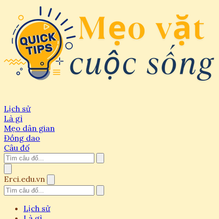
Lịch sử
Là gì
Mẹo dân gian
Đồng dao
Câu đố
Erci.edu.vn
Lịch sử
Là gì