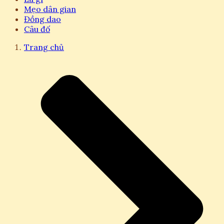
Mẹo dân gian
Đồng dao
Câu đố
Trang chủ