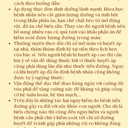
cách theo hướng dẫn;
Áp dụng thực đơn dinh dưỡng lành mạnh, khoa học:
bệnh nhân nên cắt giảm lượng đường và tinh bột
trong khẩu phần ăn, hạn chế chất béo từ mỡ động
vật, đồ ăn chế biến sẵn. Thay vào đó người bệnh nên
bổ sung nhiều rau củ quả tươi vào khẩu phần ăn để
kiểm soát được lượng đường trong máu;
Thường xuyên theo dõi chỉ số mỡ máu và huyết áp
tại nhà, thăm khám định kỳ tại viện theo lịch hẹn
của bác sĩ. Nếu người bệnh bị huyết áp cao thì cần
lưu ý về vấn đề dùng thuốc bởi vì thuốc huyết áp
cũng phải dùng lâu dài như thuốc tiểu đường. Ngay
cả khi huyết áp đã ổn định bệnh nhân cũng không
được tự ý ngừng thuốc;
Vận động thể dục thể thao hàng ngày với cường độ
vừa phải để tăng cường sức đề kháng và giúp củng
cố hệ tuần hoàn, hệ tim mạch,...
Trên đây là những tác hại nguy hiểm do bệnh tiểu
đường gây ra đối với sức khỏe con người. Cho dù là
biến chứng nào thì cũng đều nguy hiểm và người
bệnh cần phải chú ý kiểm soát tốt chỉ số đường
huyết để tránh gặp phải những rủi ro không đáng