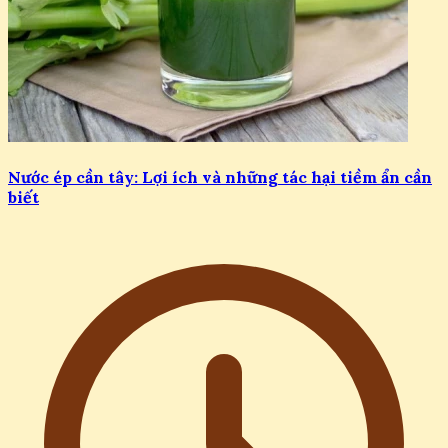
Nước ép cần tây: Lợi ích và những tác hại tiềm ẩn cần
biết