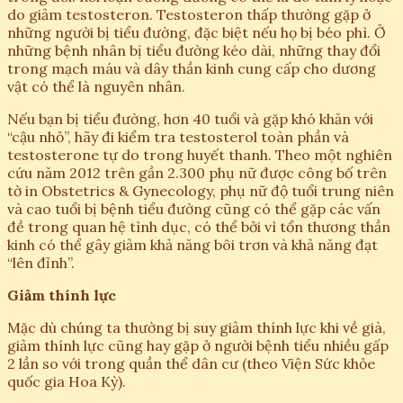
do giảm testosteron. Testosteron thấp thường gặp ở
những người bị tiểu đường, đặc biệt nếu họ bị béo phì. Ở
những bệnh nhân bị tiểu đường kéo dài, những thay đổi
trong mạch máu và dây thần kinh cung cấp cho dương
vật có thể là nguyên nhân.
Nếu bạn bị tiểu đường, hơn 40 tuổi và gặp khó khăn với
“cậu nhỏ”, hãy đi kiểm tra testosterol toàn phần và
testosterone tự do trong huyết thanh. Theo một nghiên
cứu năm 2012 trên gần 2.300 phụ nữ được công bố trên
tờ in Obstetrics & Gynecology, phụ nữ độ tuổi trung niên
và cao tuổi bị bệnh tiểu đường cũng có thể gặp các vấn
đề trong quan hệ tình dục, có thể bởi vì tổn thương thần
kinh có thể gây giảm khả năng bôi trơn và khả năng đạt
“lên đỉnh”.
Giảm thính lực
Mặc dù chúng ta thường bị suy giảm thính lực khi về già,
giảm thính lực cũng hay gặp ở người bệnh tiểu nhiều gấp
2 lần so với trong quần thể dân cư (theo Viện Sức khỏe
quốc gia Hoa Kỳ).