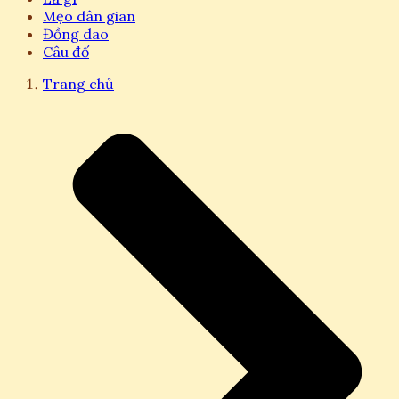
Mẹo dân gian
Đồng dao
Câu đố
Trang chủ