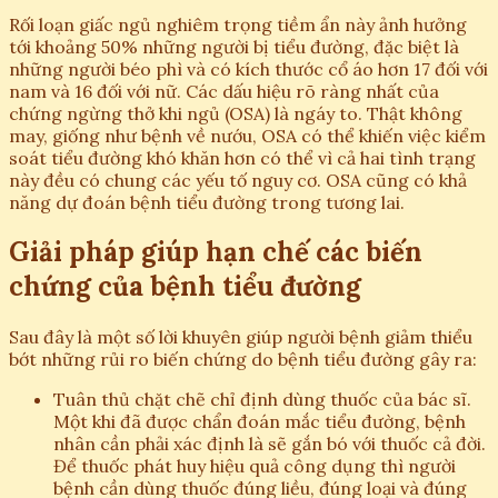
Rối loạn giấc ngủ nghiêm trọng tiềm ẩn này ảnh hưởng
tới khoảng 50% những người bị tiểu đường, đặc biệt là
những người béo phì và có kích thước cổ áo hơn 17 đối với
nam và 16 đối với nữ. Các dấu hiệu rõ ràng nhất của
chứng ngừng thở khi ngủ (OSA) là ngáy to. Thật không
may, giống như bệnh về nướu, OSA có thể khiến việc kiểm
soát tiểu đường khó khăn hơn có thể vì cả hai tình trạng
này đều có chung các yếu tố nguy cơ. OSA cũng có khả
năng dự đoán bệnh tiểu đường trong tương lai.
Giải pháp giúp hạn chế các biến
chứng của bệnh tiểu đường
Sau đây là một số lời khuyên giúp người bệnh giảm thiểu
bớt những rủi ro biến chứng do bệnh tiểu đường gây ra:
Tuân thủ chặt chẽ chỉ định dùng thuốc của bác sĩ.
Một khi đã được chẩn đoán mắc tiểu đường, bệnh
nhân cần phải xác định là sẽ gắn bó với thuốc cả đời.
Để thuốc phát huy hiệu quả công dụng thì người
bệnh cần dùng thuốc đúng liều, đúng loại và đúng