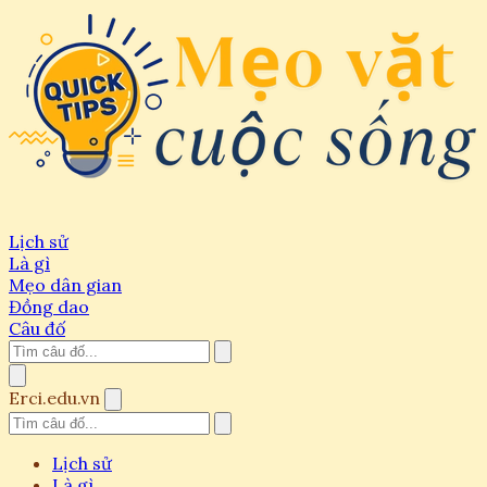
Lịch sử
Là gì
Mẹo dân gian
Đồng dao
Câu đố
Erci.edu.vn
Lịch sử
Là gì