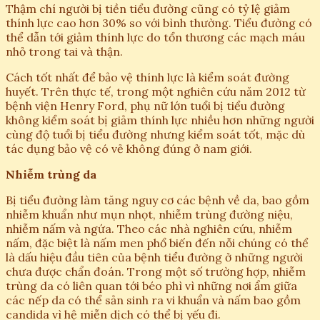
Thậm chí người bị tiền tiểu đường cũng có tỷ lệ giảm
thính lực cao hơn 30% so với bình thường. Tiểu đường có
thể dẫn tới giảm thính lực do tổn thương các mạch máu
nhỏ trong tai và thận.
Cách tốt nhất để bảo vệ thính lực là kiểm soát đường
huyết. Trên thực tế, trong một nghiên cứu năm 2012 từ
bệnh viện Henry Ford, phụ nữ lớn tuổi bị tiểu đường
không kiểm soát bị giảm thính lực nhiều hơn những người
cùng độ tuổi bị tiểu đường nhưng kiểm soát tốt, mặc dù
tác dụng bảo vệ có vẻ không đúng ở nam giới.
Nhiễm trùng da
Bị tiểu đường làm tăng nguy cơ các bệnh về da, bao gồm
nhiễm khuẩn như mụn nhọt, nhiễm trùng đường niệu,
nhiễm nấm và ngứa. Theo các nhà nghiên cứu, nhiễm
nấm, đặc biệt là nấm men phổ biến đến nỗi chúng có thể
là dấu hiệu đầu tiên của bệnh tiểu đường ở những người
chưa được chẩn đoán. Trong một số trường hợp, nhiễm
trùng da có liên quan tới béo phì vì những nơi ẩm giữa
các nếp da có thể sản sinh ra vi khuẩn và nấm bao gồm
candida vì hệ miễn dịch có thể bị yếu đi.