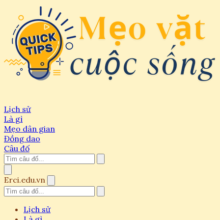
Lịch sử
Là gì
Mẹo dân gian
Đồng dao
Câu đố
Erci.edu.vn
Lịch sử
Là gì