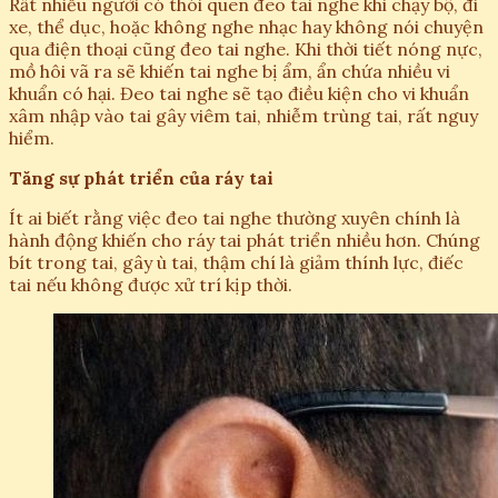
Rất nhiều người có thói quen đeo tai nghe khi chạy bộ, đi
xe, thể dục, hoặc không nghe nhạc hay không nói chuyện
qua điện thoại cũng đeo tai nghe. Khi thời tiết nóng nực,
mồ hôi vã ra sẽ khiến tai nghe bị ẩm, ẩn chứa nhiều vi
khuẩn có hại. Đeo tai nghe sẽ tạo điều kiện cho vi khuẩn
xâm nhập vào tai gây viêm tai, nhiễm trùng tai, rất nguy
hiểm.
Tăng sự phát triển của ráy tai
Ít ai biết rằng việc đeo tai nghe thường xuyên chính là
hành động khiến cho ráy tai phát triển nhiều hơn. Chúng
bít trong tai, gây ù tai, thậm chí là giảm thính lực, điếc
tai nếu không được xử trí kịp thời.