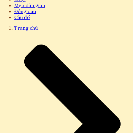
Mẹo dân gian
Đồng dao
Câu đố
Trang chủ