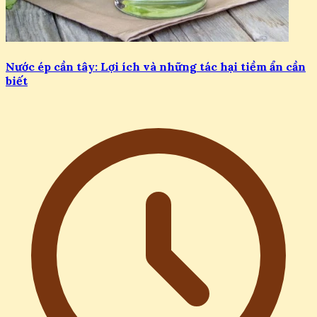
Nước ép cần tây: Lợi ích và những tác hại tiềm ẩn cần
biết