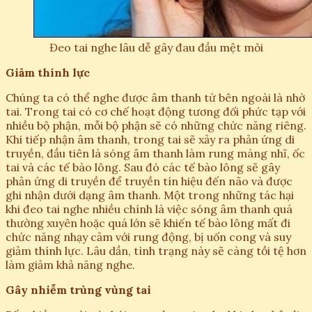
Đeo tai nghe lâu dễ gây đau đầu mệt mỏi
Giảm thính lực
Chúng ta có thể nghe được âm thanh từ bên ngoài là nhờ
tai. Trong tai có cơ chế hoạt động tương đối phức tạp với
nhiều bộ phận, mỗi bộ phận sẽ có những chức năng riêng.
Khi tiếp nhận âm thanh, trong tai sẽ xảy ra phản ứng di
truyền, đầu tiên là sóng âm thanh làm rung màng nhĩ, ốc
tai và các tế bào lông. Sau đó các tế bào lông sẽ gây
phản ứng di truyền để truyền tín hiệu đến não và được
ghi nhận dưới dạng âm thanh. Một trong những tác hại
khi đeo tai nghe nhiều chính là việc sóng âm thanh quá
thường xuyên hoặc quá lớn sẽ khiến tế bào lông mất đi
chức năng nhạy cảm với rung động, bị uốn cong và suy
giảm thính lực. Lâu dần, tình trạng này sẽ càng tồi tệ hơn
làm giảm khả năng nghe.
Gây nhiễm trùng vùng tai