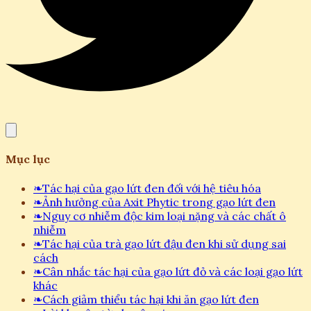
Mục lục
❧
Tác hại của gạo lứt đen đối với hệ tiêu hóa
❧
Ảnh hưởng của Axit Phytic trong gạo lứt đen
❧
Nguy cơ nhiễm độc kim loại nặng và các chất ô
nhiễm
❧
Tác hại của trà gạo lứt đậu đen khi sử dụng sai
cách
❧
Cân nhắc tác hại của gạo lứt đỏ và các loại gạo lứt
khác
❧
Cách giảm thiểu tác hại khi ăn gạo lứt đen