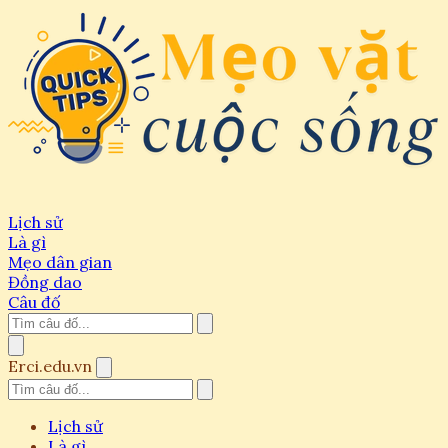
Lịch sử
Là gì
Mẹo dân gian
Đồng dao
Câu đố
Erci.edu.vn
Lịch sử
Là gì