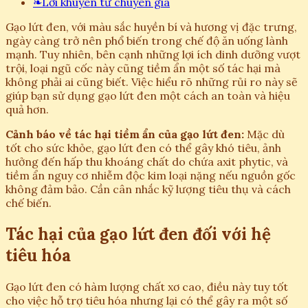
❧
Lời khuyên từ chuyên gia
Gạo lứt đen, với màu sắc huyền bí và hương vị đặc trưng,
ngày càng trở nên phổ biến trong chế độ ăn uống lành
mạnh. Tuy nhiên, bên cạnh những lợi ích dinh dưỡng vượt
trội, loại ngũ cốc này cũng tiềm ẩn một số tác hại mà
không phải ai cũng biết. Việc hiểu rõ những rủi ro này sẽ
giúp bạn sử dụng gạo lứt đen một cách an toàn và hiệu
quả hơn.
Cảnh báo về tác hại tiềm ẩn của gạo lứt đen:
Mặc dù
tốt cho sức khỏe, gạo lứt đen có thể gây khó tiêu, ảnh
hưởng đến hấp thu khoáng chất do chứa axit phytic, và
tiềm ẩn nguy cơ nhiễm độc kim loại nặng nếu nguồn gốc
không đảm bảo. Cần cân nhắc kỹ lượng tiêu thụ và cách
chế biến.
Tác hại của gạo lứt đen đối với hệ
tiêu hóa
Gạo lứt đen có hàm lượng chất xơ cao, điều này tuy tốt
cho việc hỗ trợ tiêu hóa nhưng lại có thể gây ra một số