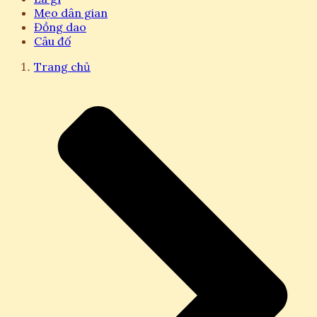
Mẹo dân gian
Đồng dao
Câu đố
Trang chủ