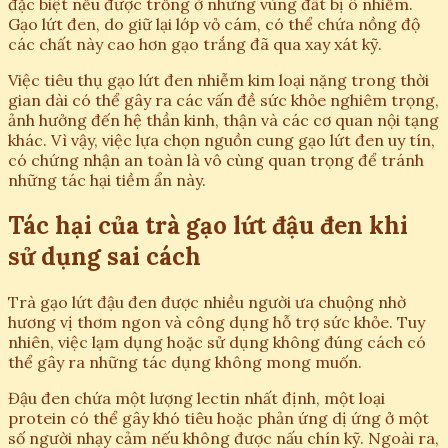
đặc biệt nếu được trồng ở những vùng đất bị ô nhiễm.
Gạo lứt đen, do giữ lại lớp vỏ cám, có thể chứa nồng độ
các chất này cao hơn gạo trắng đã qua xay xát kỹ.
Việc tiêu thụ gạo lứt đen nhiễm kim loại nặng trong thời
gian dài có thể gây ra các vấn đề sức khỏe nghiêm trọng,
ảnh hưởng đến hệ thần kinh, thận và các cơ quan nội tạng
khác. Vì vậy, việc lựa chọn nguồn cung gạo lứt đen uy tín,
có chứng nhận an toàn là vô cùng quan trọng để tránh
những tác hại tiềm ẩn này.
Tác hại của trà gạo lứt đậu đen khi
sử dụng sai cách
Trà gạo lứt đậu đen được nhiều người ưa chuộng nhờ
hương vị thơm ngon và công dụng hỗ trợ sức khỏe. Tuy
nhiên, việc lạm dụng hoặc sử dụng không đúng cách có
thể gây ra những tác dụng không mong muốn.
Đậu đen chứa một lượng lectin nhất định, một loại
protein có thể gây khó tiêu hoặc phản ứng dị ứng ở một
số người nhạy cảm nếu không được nấu chín kỹ. Ngoài ra,