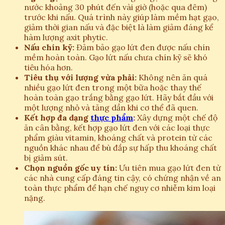
nước khoảng 30 phút đến vài giờ (hoặc qua đêm)
trước khi nấu. Quá trình này giúp làm mềm hạt gạo,
giảm thời gian nấu và đặc biệt là làm giảm đáng kể
hàm lượng axit phytic.
Nấu chín kỹ:
Đảm bảo gạo lứt đen được nấu chín
mềm hoàn toàn. Gạo lứt nấu chưa chín kỹ sẽ khó
tiêu hóa hơn.
Tiêu thụ với lượng vừa phải:
Không nên ăn quá
nhiều gạo lứt đen trong một bữa hoặc thay thế
hoàn toàn gạo trắng bằng gạo lứt. Hãy bắt đầu với
một lượng nhỏ và tăng dần khi cơ thể đã quen.
Kết hợp đa dạng
thực phẩm
:
Xây dựng một chế độ
ăn cân bằng, kết hợp gạo lứt đen với các loại thực
phẩm giàu vitamin, khoáng chất và protein từ các
nguồn khác nhau để bù đắp sự hấp thu khoáng chất
bị giảm sút.
Chọn nguồn gốc uy tín:
Ưu tiên mua gạo lứt đen từ
các nhà cung cấp đáng tin cậy, có chứng nhận về an
toàn thực phẩm để hạn chế nguy cơ nhiễm kim loại
nặng.