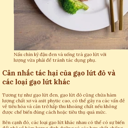
Nấu chín kỹ đậu đen và uống trà gạo lứt với
lượng vừa phải để tránh tác dụng phụ.
Cân nhắc tác hại của gạo lứt đỏ và
các loại gạo lứt khác
Tương tự như gạo lứt đen, gạo lứt đỏ cũng chứa hàm
lượng chất xơ và axit phytic cao, có thể gây ra các vấn đề
về tiêu hóa và cản trở hấp thu khoáng chất nếu không
được chế biến đúng cách hoặc tiêu thụ quá mức.
Bên cạnh đó, các loại gạo lứt khác nhau có thể có sự biến
đổi nhỏ về hàm lượng dinh dưỡng và các hợp chất chống