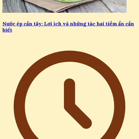
Nước ép cần tây: Lợi ích và những tác hại tiềm ẩn cần
biết