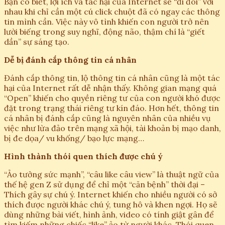
Bạn có biết, lợi ích và tác hại của Internet sẽ “đi đôi” với
nhau khi chỉ cần một cú click chuột đã có ngay các thông
tin mình cần. Việc này vô tình khiến con người trở nên
lười biếng trong suy nghĩ, động não, thậm chí là “giết
dần” sự sáng tạo.
Dễ bị đánh cắp thông tin cá nhân
Đánh cắp thông tin, lộ thông tin cá nhân cũng là một tác
hại của Internet rất dễ nhận thấy. Không gian mạng quá
“Open” khiến cho quyền riêng tư của con người khó được
đặt trong trạng thái riêng tư kín đáo. Hơn hết, thông tin
cá nhân bị đánh cắp cũng là nguyên nhân của nhiều vụ
việc như lừa đảo trên mạng xã hội, tài khoản bị mạo danh,
bị đe dọa/ vu khống/ bạo lực mạng…
Hình thành thói quen thích được chú ý
“Ảo tưởng sức mạnh”, “câu like câu view” là thuật ngữ của
thế hệ gen Z sử dụng để chỉ một “căn bệnh” thời đại –
Thích gây sự chú ý. Internet khiến cho nhiều người có sở
thích được người khác chú ý, tung hô và khen ngợi. Họ sẽ
dùng những bài viết, hình ảnh, video có tính giật gân để
tìm kiếm những chiếc “like” ảo từ người khác. Thói quen