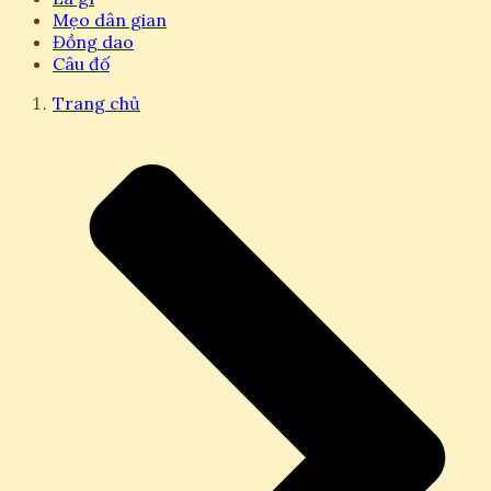
Mẹo dân gian
Đồng dao
Câu đố
Trang chủ