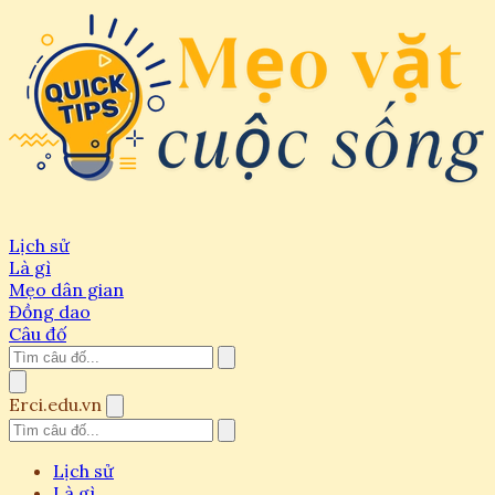
Lịch sử
Là gì
Mẹo dân gian
Đồng dao
Câu đố
Erci.edu.vn
Lịch sử
Là gì