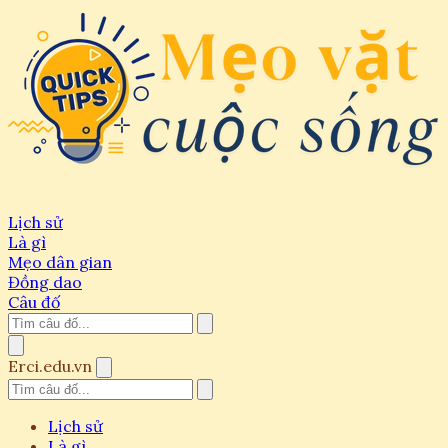
Lịch sử
Là gì
Mẹo dân gian
Đồng dao
Câu đố
Erci.edu.vn
Lịch sử
Là gì