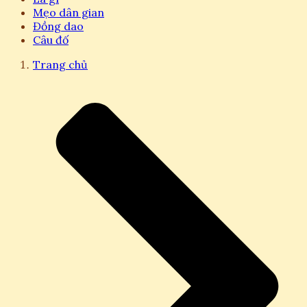
Mẹo dân gian
Đồng dao
Câu đố
Trang chủ