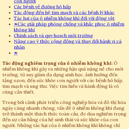
con người
Các bệnh về đường hô hấp
Tác động đến hệ tim mạch và các bệnh lý khác
Tác hại của ô nhiễm không khí đối với động vật
❧
Các giải pháp phòng chống và khắc phục ô nhiễm
không khí
Chính sách và quy hoạch môi trường
Nâng cao ý thức cộng đồng và thay đổi hành vi cá
nhân
❧
Tác động nghiêm trọng của ô nhiễm không khí:
Ô
nhiễm không khí gây ra những hậu quả nặng nề cho môi
trường, từ suy giảm đa dạng sinh học, ảnh hưởng đến
tầng ozon, đến sức khỏe con người với các bệnh hô hấp,
tim mạch và ung thư. Việc tìm hiểu và hành động là vô
cùng cần thiết.
Trong bối cảnh phát triển công nghiệp hóa và đô thị hóa
ngày càng nhanh chóng, vấn đề ô nhiễm không khí đang
trở thành một thách thức toàn cầu, đe dọa nghiêm trọng
đến sự cân bằng của hệ sinh thái và sức khỏe của con
người. Những tác hại của ô nhiễm không khí không chỉ