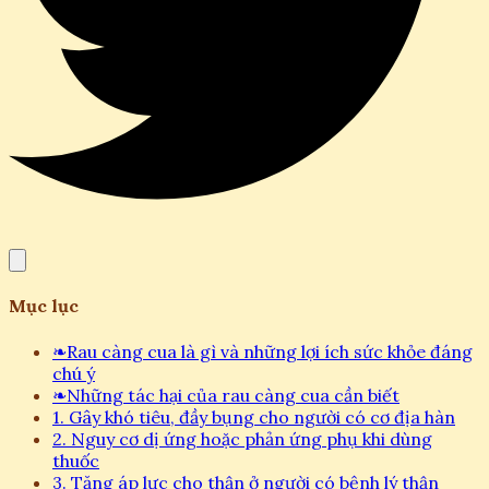
Mục lục
❧
Rau càng cua là gì và những lợi ích sức khỏe đáng
chú ý
❧
Những tác hại của rau càng cua cần biết
1. Gây khó tiêu, đầy bụng cho người có cơ địa hàn
2. Nguy cơ dị ứng hoặc phản ứng phụ khi dùng
thuốc
3. Tăng áp lực cho thận ở người có bệnh lý thận