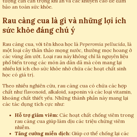
tượng cần cẩn trọng khi ăn và các khuyến cáo để đảm
bảo an toàn sức khỏe.
Rau càng cua là gì và những lợi ích
sức khỏe đáng chú ý
Rau càng cua, với tên khoa học là
Peperomia pellucida
, là
một loại cây thân thảo mọng nước, thường mọc hoang ở
các vùng ẩm ướt. Loại rau này không chỉ là nguyên liệu
phổ biến trong các món ăn dân dã mà còn mang lại
nhiều lợi ích cho sức khỏe nhờ chứa các hoạt chất sinh
học có giá trị.
Theo nhiều nghiên cứu, rau càng cua có chứa các hợp
chất như flavonoid, alkaloid, saponin và các loại vitamin,
khoáng chất thiết yếu. Những thành phần này mang lại
các tác dụng tích cực như:
Hỗ trợ giảm viêm:
Các hoạt chất chống viêm trong
rau càng cua giúp làm dịu các triệu chứng viêm
nhiễm.
Tăng cường miễn dịch:
Giúp cơ thể chống lại các