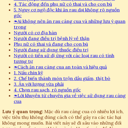
4. Tác động đến phụ nữ có thai và cho con bú
5. Nguy cơ ngộ độc khi ăn rau dại không rõ nguồn
gốc
❧
Ai không nên ăn rau càng cua và những lưu ý quan
trọng
Người có cơ địa hàn
Người đang điều trị bệnh lý về thận
Phụ nữ có thai và đang cho con bú
Người đang sử dụng thuốc điều trị
Người có tiền sử dị ứng với các loại rau có tính
tương tự
❧
Cách ăn rau càng cua an toàn và hiệu quả
1. Nấu chín kỹ
2. Chế biến thành món trộn dầu giấm, thịt bò
3. Ăn với lượng vừa phải
4. Chọn rau sạch, rõ nguồn gốc
❧
Lời khuyên từ chuyên gia về việc sử dụng rau càng
cua
Lưu ý quan trọng:
Mặc dù rau càng cua có nhiều lợi ích,
việc tiêu thụ không đúng cách có thể gây ra các tác hại
không mong muốn. Bài viết này sẽ đi sâu vào những đối