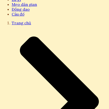
Mẹo dân gian
Đồng dao
Câu đố
Trang chủ