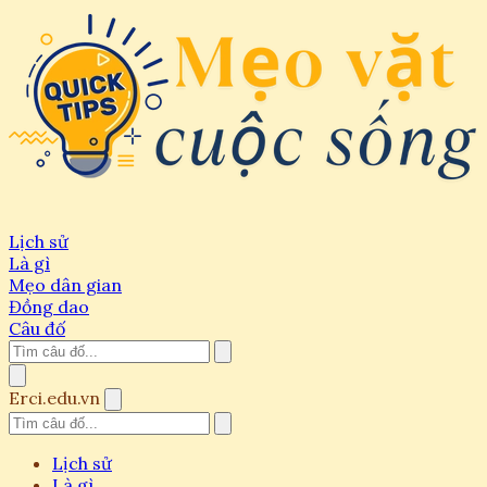
Lịch sử
Là gì
Mẹo dân gian
Đồng dao
Câu đố
Erci.edu.vn
Lịch sử
Là gì