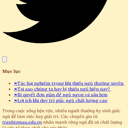
Mục lục
❧
Tác hại nghiêm trọng khi thiếu ngủ thường xuyên
❧
Tại sao chúng ta hay bị thiếu ngủ hiện nay?
❧
Bí quyết đơn giản để ngủ ngon và sâu hơn
❧
Lợi ích khi duy trì giấc ngủ chất lượng cao
Trong cuộc sống bận rộn, nhiều người thường hy sinh giấc
ngủ để làm việc hay giải trí. Các chuyên gia từ
tranhtomau.edu.vn
nhấn mạnh rằng ngủ đủ và chất lượng
là yếu tố then chốt cho sức khỏe.