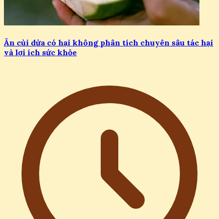
Ăn cùi dừa có hại không phân tích chuyên sâu tác hại
và lợi ích sức khỏe