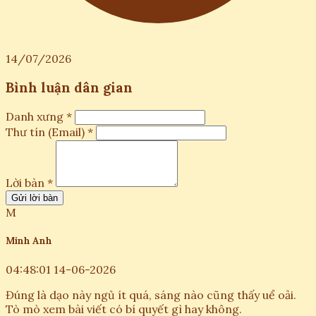
14/07/2026
Bình luận dân gian
Danh xưng *
Thư tín (Email) *
Lời bàn *
Gửi lời bàn
M
Minh Anh
04:48:01 14-06-2026
Đúng là dạo này ngủ ít quá, sáng nào cũng thấy uể oải.
Tò mò xem bài viết có bí quyết gì hay không.