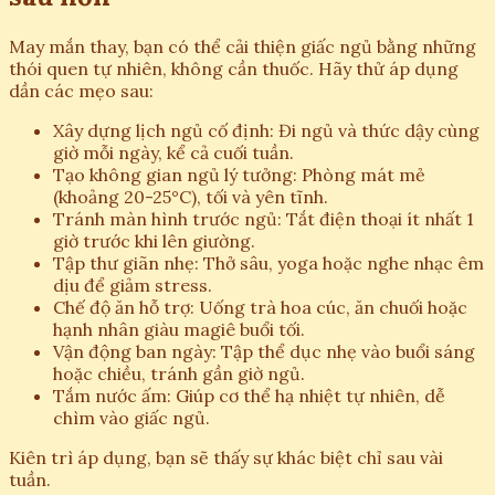
May mắn thay, bạn có thể cải thiện giấc ngủ bằng những
thói quen tự nhiên, không cần thuốc. Hãy thử áp dụng
dần các mẹo sau:
Xây dựng lịch ngủ cố định: Đi ngủ và thức dậy cùng
giờ mỗi ngày, kể cả cuối tuần.
Tạo không gian ngủ lý tưởng: Phòng mát mẻ
(khoảng 20-25°C), tối và yên tĩnh.
Tránh màn hình trước ngủ: Tắt điện thoại ít nhất 1
giờ trước khi lên giường.
Tập thư giãn nhẹ: Thở sâu, yoga hoặc nghe nhạc êm
dịu để giảm stress.
Chế độ ăn hỗ trợ: Uống trà hoa cúc, ăn chuối hoặc
hạnh nhân giàu magiê buổi tối.
Vận động ban ngày: Tập thể dục nhẹ vào buổi sáng
hoặc chiều, tránh gần giờ ngủ.
Tắm nước ấm: Giúp cơ thể hạ nhiệt tự nhiên, dễ
chìm vào giấc ngủ.
Kiên trì áp dụng, bạn sẽ thấy sự khác biệt chỉ sau vài
tuần.