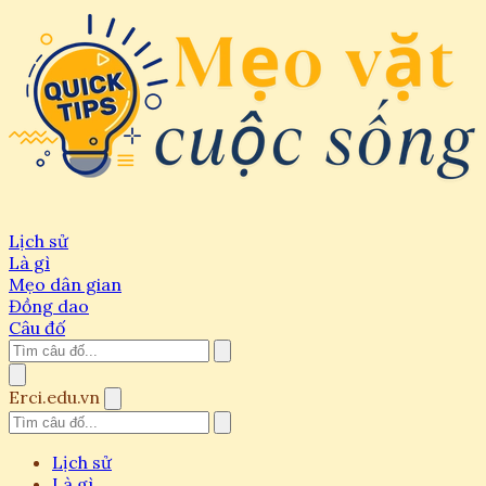
Lịch sử
Là gì
Mẹo dân gian
Đồng dao
Câu đố
Erci.edu.vn
Lịch sử
Là gì