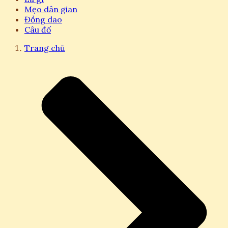
Mẹo dân gian
Đồng dao
Câu đố
Trang chủ