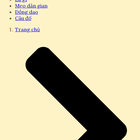
Mẹo dân gian
Đồng dao
Câu đố
Trang chủ