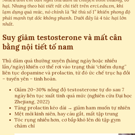
hại. Nhưng theo bài viết rất chi tiết trên erci.edu.vn, khi
lạm dụng quá mức, nó chính là “kẻ thù số 1” khiến phong độ
phái mạnh tụt dốc không phanh. Dưới đây là 4 tác hại lớn
nhất.
Suy giảm testosterone và mất cân
bằng nội tiết tố nam
Thủ dâm quá thường xuyên (hàng ngày hoặc nhiều
lần/ngày) khiến cơ thể rơi vào trạng thái “chiếm dụng”
liên tục dopamine và prolactin, từ đó ức chế trục hạ đồi
– tuyến yên – tinh hoàn.
Giảm 20–30% nồng độ testosterone tự do sau 7
ngày liên tục xuất tinh quá mức (nghiên cứu Đại học
Zhejiang, 2022)
Tăng prolactin kéo dài → giảm ham muốn tự nhiên
Mệt mỏi kinh niên, hay cáu gắt, mất tập trung
Tóc rụng nhiều hơn, cơ bắp khó lên dù tập gym
chăm chỉ