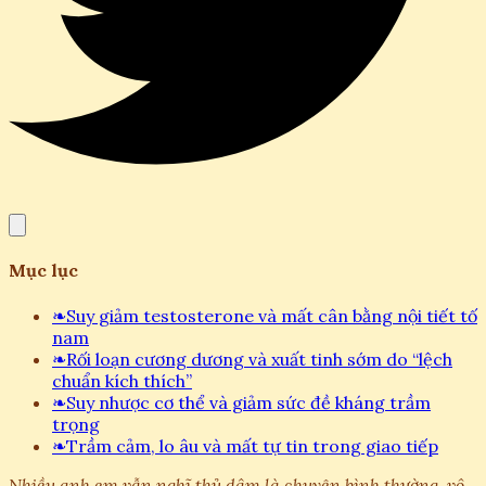
Mục lục
❧
Suy giảm testosterone và mất cân bằng nội tiết tố
nam
❧
Rối loạn cương dương và xuất tinh sớm do “lệch
chuẩn kích thích”
❧
Suy nhược cơ thể và giảm sức đề kháng trầm
trọng
❧
Trầm cảm, lo âu và mất tự tin trong giao tiếp
Nhiều anh em vẫn nghĩ thủ dâm là chuyện bình thường, vô