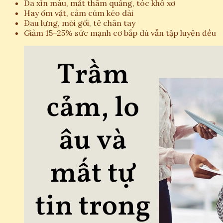
Da xỉn màu, mắt thâm quầng, tóc khô xơ
Hay ốm vặt, cảm cúm kéo dài
Đau lưng, mỏi gối, tê chân tay
Giảm 15–25% sức mạnh cơ bắp dù vẫn tập luyện đều