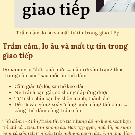
Trầm cảm, lo âu và mất tự tin trong giao tiếp
Trầm cảm, lo âu và mất tự tin trong
giao tiếp
Dopamine bị “đốt” quá mức → não rơi vào trạng thái
“trũng cảm xúc” sau mỗi lần thủ dâm.
Cảm giác tội lỗi, xấu hổ kéo dài
Né tránh bạn gái, sợ không đáp ứng được
Tự ti khi nhìn bạn bè khỏe mạnh, thành đạt
Dễ rơi vào vòng xoáy “càng buồn càng thủ dâm →
càng thủ dâm càng trầm cảm”
Thủ dâm 1–2 lần/tuần thì vô tư, nhưng để nó kiểm soát bạn
thì chỉ có… tiêu tan phong độ. Hãy tập gym, ngủ đủ, bổ sung
kẽm và sống thật nhiều trải nghiệm ngoài đời. Đàn ông đích