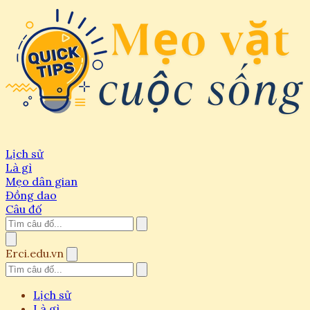
Lịch sử
Là gì
Mẹo dân gian
Đồng dao
Câu đố
Erci.edu.vn
Lịch sử
Là gì