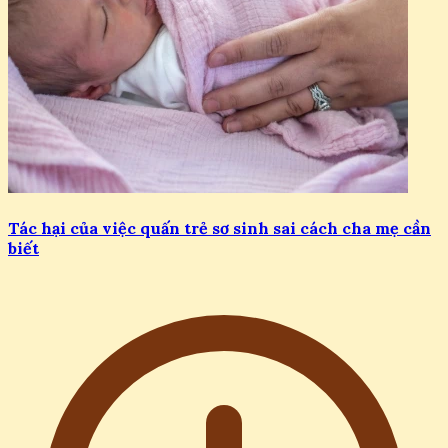
Tác hại của việc quấn trẻ sơ sinh sai cách cha mẹ cần
biết