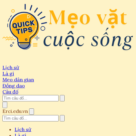
Lịch sử
Là gì
Mẹo dân gian
Đồng dao
Câu đố
Erci.edu.vn
Lịch sử
Là gì