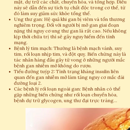
mật, dự trữ các chất, chuyển hóa, và tổng hợp. Điều
này sẽ dẫn đến sự tích tụ chất độc trong cơ thể, từ
đó làm suy giảm sức khỏe tổng thể.
Ung thư gan: Hệ quả khi gan bị viêm và tổn thương
nghiêm trọng. Đối với người bị mỡ gan giai đoạn
nặng thì nguy cơ ung thư gan là rất cao. Nếu không
kịp thời chữa trị thì sẽ gây nguy hiểm đến tính
mạng.
Bệnh lý tim mạch: Thường là bệnh mạch vành, suy
tim, rối loạn nhịp tim, và đột quỵ. Biến chứng này là
tác nhân hàng đầu gây tử vong ở những người mắc
bệnh gan nhiễm mỡ không do rượu.
Tiểu đường tuýp 2: Tình trạng kháng insulin liên
quan đến gan nhiễm mỡ làm tăng nguy cơ mắc đái
đường loại 2.
Các bệnh lý rối loạn ngoài gan: Bệnh nhân có thể
gặp những biến chứng như rối loạn chuyển hóa,
bệnh dự trữ glycogen, ung thư đại trực tràng…