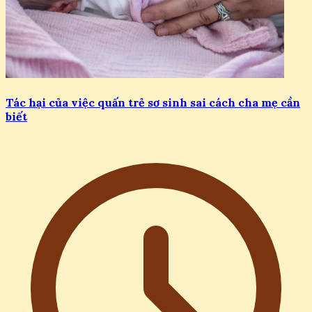
Tác hại của việc quấn trẻ sơ sinh sai cách cha mẹ cần
biết