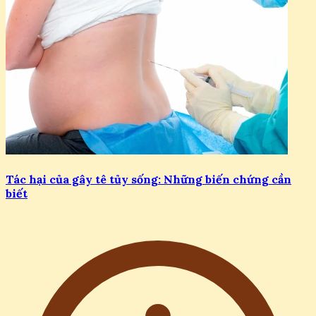
Tác hại của gây tê tủy sống: Những biến chứng cần
biết