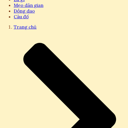
Mẹo dân gian
Đồng dao
Câu đố
Trang chủ