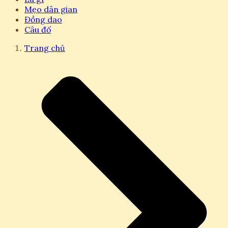
Mẹo dân gian
Đồng dao
Câu đố
Trang chủ