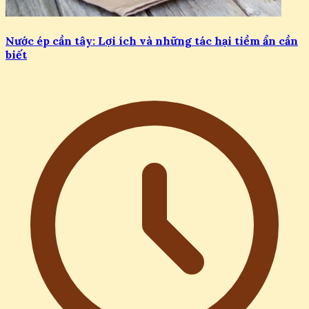
Nước ép cần tây: Lợi ích và những tác hại tiềm ẩn cần
biết