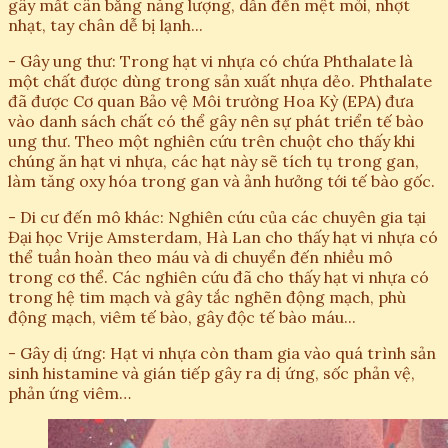
gây mất cân bằng năng lượng, dẫn đến mệt mỏi, nhợt
nhạt, tay chân dễ bị lạnh...
- Gây ung thư: Trong hạt vi nhựa có chứa Phthalate là
một chất được dùng trong sản xuất nhựa dẻo. Phthalate
đã được Cơ quan Bảo vệ Môi trường Hoa Kỳ (EPA) đưa
vào danh sách chất có thể gây nên sự phát triển tế bào
ung thư. Theo một nghiên cứu trên chuột cho thấy khi
chúng ăn hạt vi nhựa, các hạt này sẽ tích tụ trong gan,
làm tăng oxy hóa trong gan và ảnh hưởng tới tế bào gốc.
- Di cư đến mô khác: Nghiên cứu của các chuyên gia tại
Đại học Vrije Amsterdam, Hà Lan cho thấy hạt vi nhựa có
thể tuần hoàn theo máu và di chuyển đến nhiều mô
trong cơ thể. Các nghiên cứu đã cho thấy hạt vi nhựa có
trong hệ tim mạch và gây tắc nghẽn động mạch, phù
động mạch, viêm tế bào, gây độc tế bào máu...
- Gây dị ứng: Hạt vi nhựa còn tham gia vào quá trình sản
sinh histamine và gián tiếp gây ra dị ứng, sốc phản vệ,
phản ứng viêm…