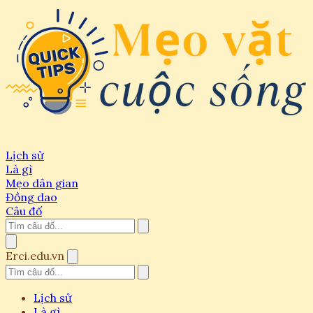
Lịch sử
Là gì
Mẹo dân gian
Đồng dao
Câu đố
Erci.edu.vn
Lịch sử
Là gì