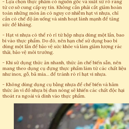
- Lựa chọn thực phẩm có nguồn gốc và xuất xứ rõ ràng
từ cơ sở cung cấp uy tín. Không cần phải cắt giảm hoàn
toàn những món ăn có nguy cơ nhiễm hạt vi nhựa, chỉ
cần có chế độ ăn uống và sinh hoạt lành mạnh để tăng
sức đề kháng.
- Hạt vi nhựa có thể rò rỉ từ hộp nhựa dùng một lần, bao
bì vào thực phẩm. Do đó, nên hạn chế sử dụng bao bì
dùng một lần để bảo vệ sức khỏe và làm giảm lượng rác
thải, bảo vệ môi trường.
- Khi sử dụng thức ăn nhanh, thức ăn chế biến sẵn, nên
mang theo dụng cụ đựng thực phẩm làm từ các chất liệu
như inox, gỗ, bã mía… để tránh rò rỉ hạt vi nhựa.
- Không dùng dụng cụ bằng nhựa để chế biến và hâm
thức ăn vì đồ nhựa bị đun nóng sẽ khiến các chất độc hại
thoát ra ngoài và dính vào thực phẩm.