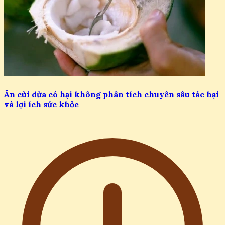
Ăn cùi dừa có hại không phân tích chuyên sâu tác hại
và lợi ích sức khỏe