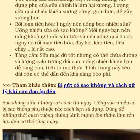
dụng phụ của sữa chính là làm hại xương. Lượng
sữa quá nhiều khiến xương cứng, giòn hơn, dễ gãy
xương hơn.
Rối loạn tiêu hóa: 1 ngày nên uống bao nhiêu sữa?
Uống nhiều sữa có sao không? Mỗi ngày bạn nên
uống khoảng 1 cốc sữa tươi và nếu uống quá 3 cốc,
nguy cơ rối loạn tiêu hóa, đầy hơi, khó tiêu, tiêu
chảy,... là rất cao.
Tăng cân: Sữa mặc dù tốt nhưng có thể chứa đường
và lượng calo tương đối cao, uống nhiều khiến bạn
dễ tăng cân, tích tụ mỡ thừa. Tình trạng này kéo
dài còn có thể dẫn đến khả năng béo phì.
>>> Tham khảo thêm:
Bị gút có sao không và cách xử
lý khi cơn đau ập đến
Sữa không xấu, nhưng sai cách thì nguy. Uống sữa nhiều có
bị sao không phụ thuộc vào cách bạn sử dụng. Đừng để
những thói quen tưởng chừng lành mạnh âm thầm làm tổn
hại đến cơ thể từng ngày.