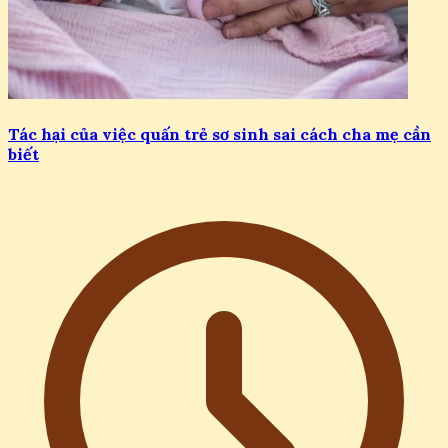
Tác hại của việc quấn trẻ sơ sinh sai cách cha mẹ cần
biết