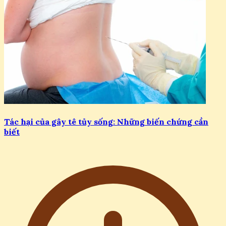
Tác hại của gây tê tủy sống: Những biến chứng cần
biết