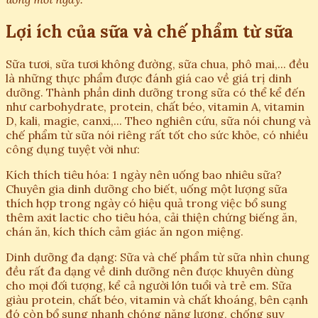
Lợi ích của sữa và chế phẩm từ sữa
Sữa tươi, sữa tươi không đường, sữa chua, phô mai,... đều
là những thực phẩm được đánh giá cao về giá trị dinh
dưỡng. Thành phần dinh dưỡng trong sữa có thể kể đến
như carbohydrate, protein, chất béo, vitamin A, vitamin
D, kali, magie, canxi,... Theo nghiên cứu, sữa nói chung và
chế phẩm từ sữa nói riêng rất tốt cho sức khỏe, có nhiều
công dụng tuyệt vời như:
Kích thích tiêu hóa: 1 ngày nên uống bao nhiêu sữa?
Chuyên gia dinh dưỡng cho biết, uống một lượng sữa
thích hợp trong ngày có hiệu quả trong việc bổ sung
thêm axit lactic cho tiêu hóa, cải thiện chứng biếng ăn,
chán ăn, kích thích cảm giác ăn ngon miệng.
Dinh dưỡng đa dạng: Sữa và chế phẩm từ sữa nhìn chung
đều rất đa dạng về dinh dưỡng nên được khuyên dùng
cho mọi đối tượng, kể cả người lớn tuổi và trẻ em. Sữa
giàu protein, chất béo, vitamin và chất khoáng, bên cạnh
đó còn bổ sung nhanh chóng năng lượng, chống suy