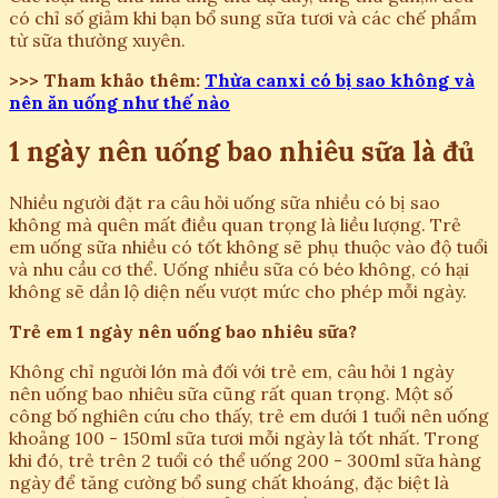
có chỉ số giảm khi bạn bổ sung sữa tươi và các chế phẩm
từ sữa thường xuyên.
>>> Tham khảo thêm:
Thừa canxi có bị sao không và
nên ăn uống như thế nào
1 ngày nên uống bao nhiêu sữa là đủ
Nhiều người đặt ra câu hỏi uống sữa nhiều có bị sao
không mà quên mất điều quan trọng là liều lượng. Trẻ
em uống sữa nhiều có tốt không sẽ phụ thuộc vào độ tuổi
và nhu cầu cơ thể. Uống nhiều sữa có béo không, có hại
không sẽ dần lộ diện nếu vượt mức cho phép mỗi ngày.
Trẻ em 1 ngày nên uống bao nhiêu sữa?
Không chỉ người lớn mà đối với trẻ em, câu hỏi 1 ngày
nên uống bao nhiêu sữa cũng rất quan trọng. Một số
công bố nghiên cứu cho thấy, trẻ em dưới 1 tuổi nên uống
khoảng 100 - 150ml sữa tươi mỗi ngày là tốt nhất. Trong
khi đó, trẻ trên 2 tuổi có thể uống 200 - 300ml sữa hàng
ngày để tăng cường bổ sung chất khoáng, đặc biệt là