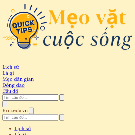
Lịch sử
Là gì
Mẹo dân gian
Đồng dao
Câu đố
Erci.edu.vn
Lịch sử
Là gì