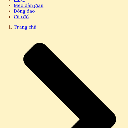
Mẹo dân gian
Đồng dao
Câu đố
Trang chủ