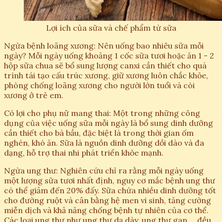
Lợi ích của sữa và chế phẩm từ sữa
Ngừa bệnh loãng xương: Nên uống bao nhiêu sữa mỗi
ngày? Mỗi ngày uống khoảng 1 cốc sữa tươi hoặc ăn 1 - 2
hộp sữa chua sẽ bổ sung lượng canxi cần thiết cho quá
trình tái tạo cấu trúc xương, giữ xương luôn chắc khỏe,
phòng chống loãng xương cho người lớn tuổi và còi
xương ở trẻ em.
Có lợi cho phụ nữ mang thai: Một trong những công
dụng của việc uống sữa mỗi ngày là bổ sung dinh dưỡng
cần thiết cho bà bầu, đặc biệt là trong thời gian ốm
nghén, khó ăn. Sữa là nguồn dinh dưỡng dồi dào và đa
dạng, hỗ trợ thai nhi phát triển khỏe mạnh.
Ngừa ung thư: Nghiên cứu chỉ ra rằng mỗi ngày uống
một lượng sữa tươi nhất định, nguy cơ mắc bệnh ung thư
có thể giảm đến 20% đấy. Sữa chứa nhiều dinh dưỡng tốt
cho đường ruột và cân bằng hệ men vi sinh, tăng cường
miễn dịch và khả năng chống bệnh tự nhiên của cơ thể.
Các loại ung thư như ung thư dạ dày, ung thư gan,... đều