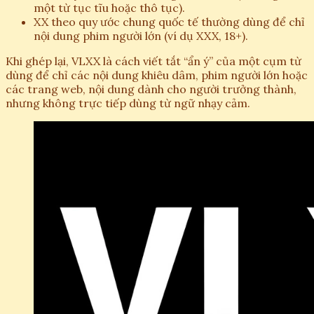
một từ tục tĩu hoặc thô tục).
XX theo quy ước chung quốc tế thường dùng để chỉ
nội dung phim người lớn (ví dụ XXX, 18+).
Khi ghép lại, VLXX là cách viết tắt “ẩn ý” của một cụm từ
dùng để chỉ các nội dung khiêu dâm, phim người lớn hoặc
các trang web, nội dung dành cho người trưởng thành,
nhưng không trực tiếp dùng từ ngữ nhạy cảm.