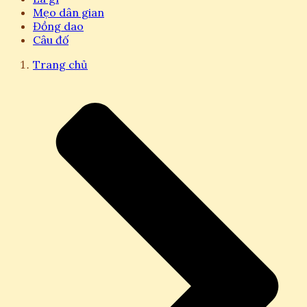
Mẹo dân gian
Đồng dao
Câu đố
Trang chủ