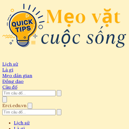
Lịch sử
Là gì
Mẹo dân gian
Đồng dao
Câu đố
Erci.edu.vn
Lịch sử
Là gì