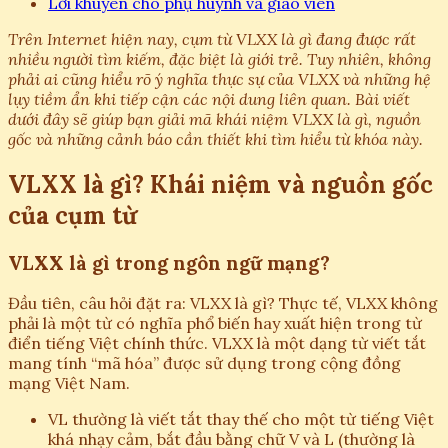
Lời khuyên cho phụ huynh và giáo viên
Trên Internet hiện nay, cụm từ VLXX là gì đang được rất
nhiều người tìm kiếm, đặc biệt là giới trẻ. Tuy nhiên, không
phải ai cũng hiểu rõ ý nghĩa thực sự của VLXX và những hệ
lụy tiềm ẩn khi tiếp cận các nội dung liên quan. Bài viết
dưới đây sẽ giúp bạn giải mã khái niệm VLXX là gì, nguồn
gốc và những cảnh báo cần thiết khi tìm hiểu từ khóa này.
VLXX là gì? Khái niệm và nguồn gốc
của cụm từ
VLXX là gì trong ngôn ngữ mạng?
Đầu tiên, câu hỏi đặt ra: VLXX là gì? Thực tế, VLXX không
phải là một từ có nghĩa phổ biến hay xuất hiện trong từ
điển tiếng Việt chính thức. VLXX là một dạng từ viết tắt
mang tính “mã hóa” được sử dụng trong cộng đồng
mạng Việt Nam.
VL thường là viết tắt thay thế cho một từ tiếng Việt
khá nhạy cảm, bắt đầu bằng chữ V và L (thường là