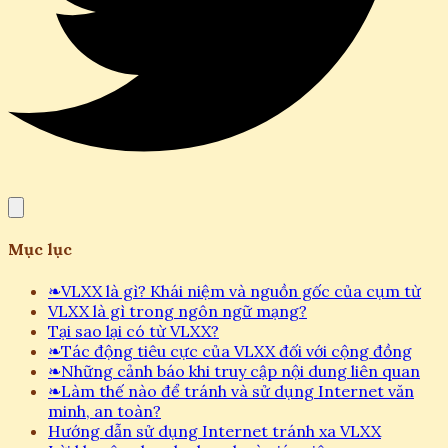
Mục lục
❧
VLXX là gì? Khái niệm và nguồn gốc của cụm từ
VLXX là gì trong ngôn ngữ mạng?
Tại sao lại có từ VLXX?
❧
Tác động tiêu cực của VLXX đối với cộng đồng
❧
Những cảnh báo khi truy cập nội dung liên quan
❧
Làm thế nào để tránh và sử dụng Internet văn
minh, an toàn?
Hướng dẫn sử dụng Internet tránh xa VLXX