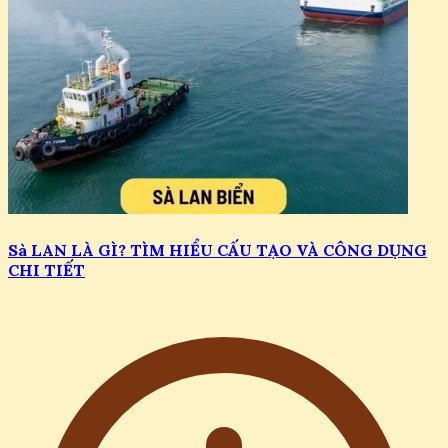
Sà LAN LÀ GÌ? TÌM HIỂU CẤU TẠO VÀ CÔNG DỤNG
CHI TIẾT