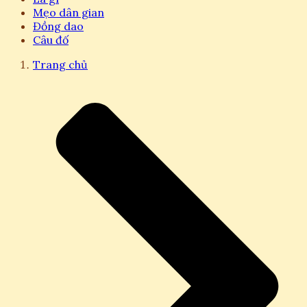
Mẹo dân gian
Đồng dao
Câu đố
Trang chủ