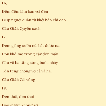
16
,
Đêm đêm làm bạn với đèn
Giúp người quân tử khỏi hèn chí cao
Câu Giải:
Quyển sách
17
,
Đem giăng sườn núi bắt được nai
Con khó mẹ trông cậy đến mầy
Cửa võ ba tâng sóng bước nhảy
Tòn teng chồng vợ cả và hai
Câu Giải:
Cái võng
18,
Đen thủi, đen thui
Dao gươm không sợ