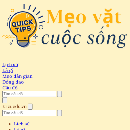
Lịch sử
Là gì
Mẹo dân gian
Đồng dao
Câu đố
Erci.edu.vn
Lịch sử
Là gì