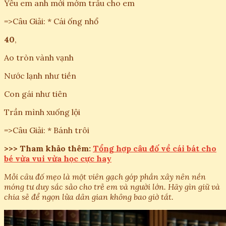
Yêu em anh mới mớm trầu cho em
=>Câu Giải: * Cái ống nhổ
40
,
Ao tròn vành vạnh
Nước lạnh như tiền
Con gái như tiên
Trần mình xuống lội
=>Câu Giải: * Bánh trôi
>>> Tham khảo thêm:
Tổng hợp câu đố về cái bát cho
bé vừa vui vừa học cực hay
Mỗi câu đố mẹo là một viên gạch góp phần xây nên nền
móng tư duy sắc sảo cho trẻ em và người lớn. Hãy gìn giữ và
chia sẻ để ngọn lửa dân gian không bao giờ tắt.