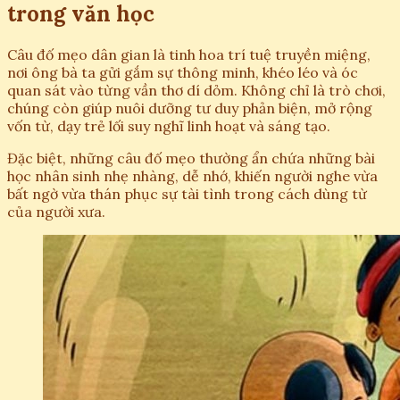
trong văn học
Câu đố mẹo dân gian là tinh hoa trí tuệ truyền miệng,
nơi ông bà ta gửi gắm sự thông minh, khéo léo và óc
quan sát vào từng vần thơ dí dỏm. Không chỉ là trò chơi,
chúng còn giúp nuôi dưỡng tư duy phản biện, mở rộng
vốn từ, dạy trẻ lối suy nghĩ linh hoạt và sáng tạo.
Đặc biệt, những câu đố mẹo thường ẩn chứa những bài
học nhân sinh nhẹ nhàng, dễ nhớ, khiến người nghe vừa
bất ngờ vừa thán phục sự tài tình trong cách dùng từ
của người xưa.