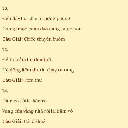
13
,
Đến đây hỏi khách tương phùng
Con gì mọc cánh dạo cùng nước non
Câu Giải:
Chiếc thuyền buồm
14
,
Để thì nằm im thin thít
Hễ động liếm đít thì chạy tứ tung
Câu Giải:
Tem thư
15
,
Đâm vô rồi lại kéo ra
Vắng cửa vắng nhà rồi lại đâm vô
Câu Giải:
Cái ổ khoá