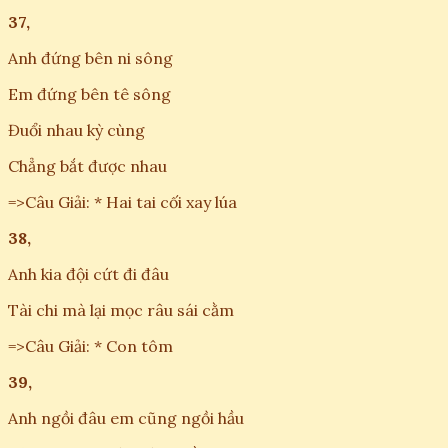
37,
Anh đứng bên ni sông
Em đứng bên tê sông
Đuổi nhau kỳ cùng
Chẳng bắt được nhau
=>Câu Giải: * Hai tai cối xay lúa
38,
Anh kia đội cứt đi đâu
Tài chi mà lại mọc râu sái cằm
=>Câu Giải: * Con tôm
39,
Anh ngồi đâu em cũng ngồi hầu