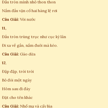
Đầu tròn mình nhỏ thon thon
Nắm đầu vặn cổ hai hàng lệ rơi
Câu Giải:
Vòi nước
11,
Đầu tròn trùng trục như cục kỳ lân
Đi xa về gần, nắm đuôi mà kéo.
Câu Giải:
Gáo dừa
12
,
Đập đập, trói trói
Bỏ đói một ngày
Hôm sau đi đày
Đặt cho tên khác
Câu Giải:
Nhổ mạ và cấy lúa