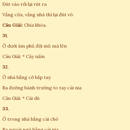
Đút vào rồi lại rút ra
Vắng cửa, vắng nhà thì lại đút vô.
Câu Giải:
Chìa khóa.
31
,
Ở dưới âm phủ đội mũ mà lên
Câu Giải: * Cây nấm
32
,
Ở nhà bằng cỡ bắp tay
Ra đường bánh trướng to tay cái nia
Câu Giải: * Cái dù
33
,
Ở trong nhà bằng cái chõ
Ra ngoài ngõ bằng cái nia