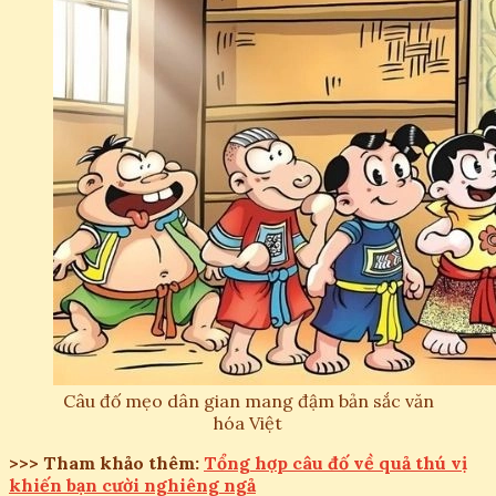
Câu đố mẹo dân gian mang đậm bản sắc văn
hóa Việt
>>> Tham khảo thêm:
Tổng hợp câu đố về quả thú vị
khiến bạn cười nghiêng ngả