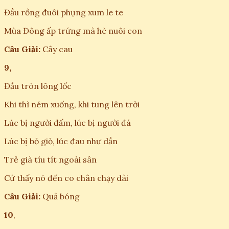
Đầu rồng đuôi phụng xum le te
Mùa Đông ấp trứng mà hè nuôi con
Câu Giải:
Cây cau
9,
Đầu tròn lông lốc
Khi thì ném xuống, khi tung lên trời
Lúc bị người đấm, lúc bị người đá
Lúc bị bỏ giỏ, lúc đau như dần
Trẻ già tíu tít ngoài sân
Cứ thấy nó đến co chân chạy dài
Câu Giải:
Quả bóng
10
,