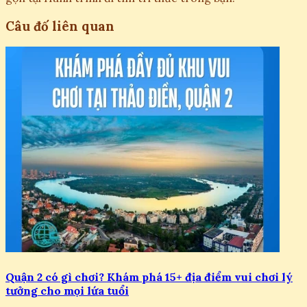
Câu đố liên quan
Quận 2 có gì chơi? Khám phá 15+ địa điểm vui chơi lý
tưởng cho mọi lứa tuổi