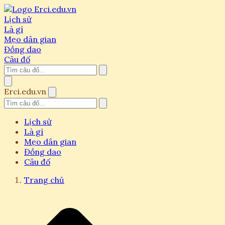
Lịch sử
Là gì
Mẹo dân gian
Đồng dao
Câu đố
Erci.edu.vn
Lịch sử
Là gì
Mẹo dân gian
Đồng dao
Câu đố
Trang chủ