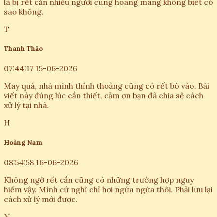
Danh xưng *
Thư tín (Email) *
Lời bàn *
Gửi lời bàn
M
Minh Quang
15:52:10 14-06-2026
Ôi trời, mới đọc cái tiêu đề đã thấy hơi rờn rợn rồi. Đúng
là bị rết cắn nhiều người cũng hoang mang không biết có
sao không.
T
Thanh Thảo
07:44:17 15-06-2026