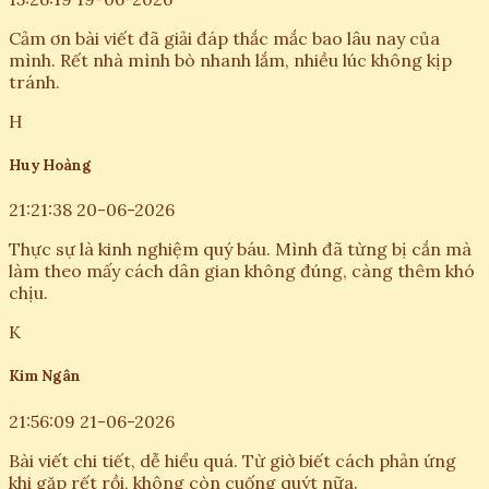
T
Tuấn Anh
10:55:33 18-06-2026
Cho mình hỏi thêm là nếu vết cắn sưng to, nóng rát thì
có cần đi khám bác sĩ ngay không ạ? Hay cứ áp dụng
theo cách trong bài là được?
M
Mai Phương
15:26:19 19-06-2026
Cảm ơn bài viết đã giải đáp thắc mắc bao lâu nay của
mình. Rết nhà mình bò nhanh lắm, nhiều lúc không kịp
tránh.
H
Huy Hoàng