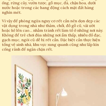
ống, rừng cây, vườn tược, gỗ mục, đá, chậu hoa, dưới
nước hoặc trong các hang động cách mặt đất hàng
nghìn mét.
Vì vậy để phòng ngừa nguy cơ rết cắn nên dọn dẹp các
vật dụng trong nhà như thảm, chổi, đồ gỗ cũ, vải ướt
hoặc kê lên cao… nhằm tránh rết làm tổ ở những nơi này.
Không để trẻ chơi đùa những nơi ẩm thấp, nhiều đồ đạc,
gạch mục, ngói cũ dễ bị rết cắn. Đặc biệt cần thực hiện
tổng vệ sinh nhà, khu vực xung quanh cũng như lấp kín
cống rãnh để ngăn chặn rết.