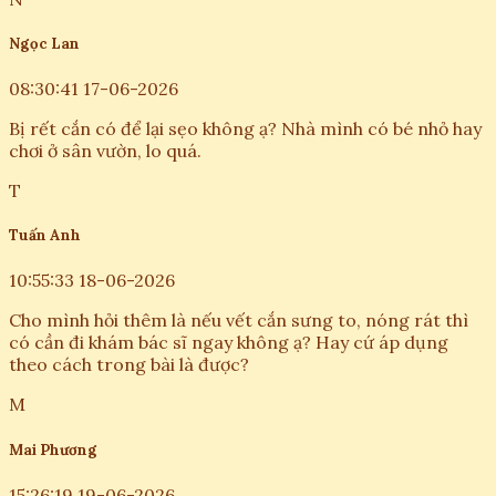
May quá, nhà mình thỉnh thoảng cũng có rết bò vào. Bài
viết này đúng lúc cần thiết, cảm ơn bạn đã chia sẻ cách
xử lý tại nhà.
H
Hoàng Nam
08:54:58 16-06-2026
Không ngờ rết cắn cũng có những trường hợp nguy
hiểm vậy. Mình cứ nghĩ chỉ hơi ngứa ngứa thôi. Phải lưu lại
cách xử lý mới được.
N
Ngọc Lan
08:30:41 17-06-2026
Bị rết cắn có để lại sẹo không ạ? Nhà mình có bé nhỏ hay
chơi ở sân vườn, lo quá.