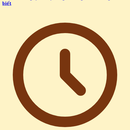
Tác hại của gây tê tủy sống: Những biến chứng cần
biết