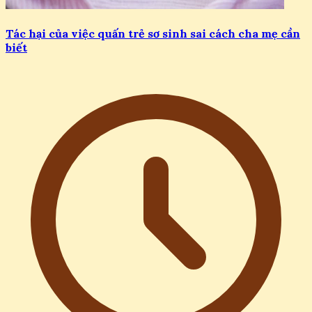
Tác hại của việc quấn trẻ sơ sinh sai cách cha mẹ cần
biết