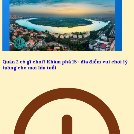
Quận 2 có gì chơi? Khám phá 15+ địa điểm vui chơi lý
tưởng cho mọi lứa tuổi