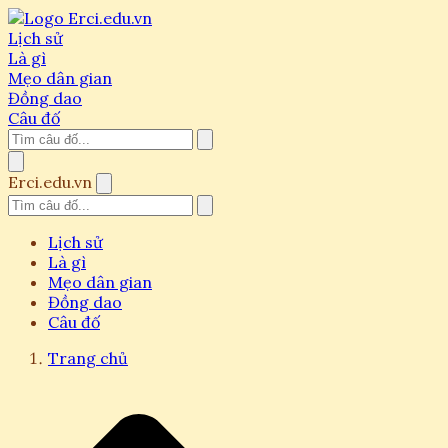
Lịch sử
Là gì
Mẹo dân gian
Đồng dao
Câu đố
Erci.edu.vn
Lịch sử
Là gì
Mẹo dân gian
Đồng dao
Câu đố
Trang chủ