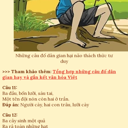
Những câu đố dân gian hại não thách thức tư
duy
>>> Tham khảo thêm:
Tổng hợp những câu đố dân
gian hay và gắn kết văn hóa Việt
Câu 11:
Ba đầu, bốn lưỡi, sáu tai,
Một tên đội nón còn hai ở trần.
Đáp án:
Người cày, hai con trâu, lưỡi cày
Câu 12:
Ba cây sinh một quả
Ra rả toàn những hạt