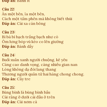
Đáp án:
Bánh ít
Câu 22:
Ăn một bên, ỉa một bên,
Cách một tấm phên mà không biết thúi
Đáp án:
Cái xa cán bông
Câu 23:
Bì bà bì bạch trắng bạch như cò
Ôm lưng bóp vú kéo co lên giường
Đáp án:
Bánh dầy
Câu 24:
Buổi xuân xanh người chuộng, kẻ yêu
Càng cao danh vọng, càng nhiều gian nan
Lòng không dạ đói lang thang
Thương người quân tử hai hàng chong chong.
Đáp án:
Cây tre
Câu 25:
Bùng bình là bùng bình bầu
Cái răng ở dưới cái đầu ở trên
Đáp án:
Cái nơm cá