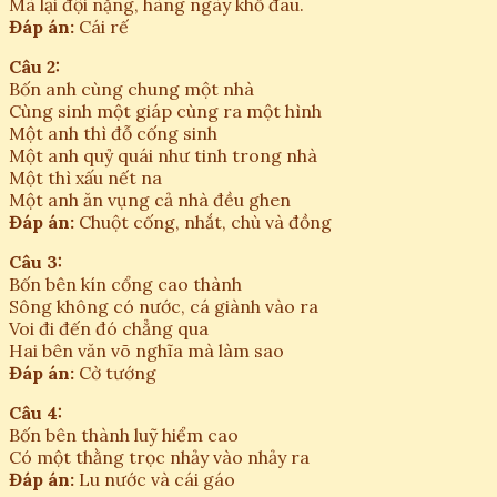
Mà lại đội nặng, hàng ngày khổ đau.
Đáp án:
Cái rế
Câu 2:
Bốn anh cùng chung một nhà
Cùng sinh một giáp cùng ra một hình
Một anh thì đỗ cống sinh
Một anh quỷ quái như tinh trong nhà
Một thì xấu nết na
Một anh ăn vụng cả nhà đều ghen
Đáp án:
Chuột cống, nhắt, chù và đồng
Câu 3:
Bốn bên kín cổng cao thành
Sông không có nước, cá giành vào ra
Voi đi đến đó chẳng qua
Hai bên văn võ nghĩa mà làm sao
Đáp án:
Cờ tướng
Câu 4:
Bốn bên thành luỹ hiểm cao
Có một thằng trọc nhảy vào nhảy ra
Đáp án:
Lu nước và cái gáo