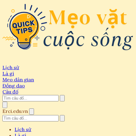
Lịch sử
Là gì
Mẹo dân gian
Đồng dao
Câu đố
Erci.edu.vn
Lịch sử
Là gì