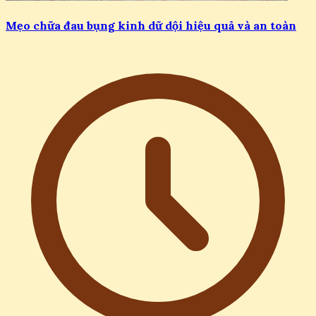
Mẹo chữa đau bụng kinh dữ dội hiệu quả và an toàn