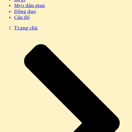
Mẹo dân gian
Đồng dao
Câu đố
Trang chủ