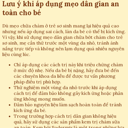
Lưu ý khi áp dụng mẹo dân gian an
toàn cho bé
Dù mẹo chữa chàm ở trẻ sơ sinh mang lại hiệu quả cao
nhưng nếu áp dụng sai cách, làn da bé có thể bị kích ứng.
Vì vậy, khi sử dụng mẹo dân gian chữa bớt chàm cho trẻ
sơ sinh, mẹ cần thử trước một vùng da nhỏ, tránh ánh
nắng trực tiếp và không nên lạm dụng quá nhiều nguyên
liệu cùng lúc.
Chỉ áp dụng các cách trị này khi triệu chứng chàm
ở mức độ nhẹ. Nếu da bé bị nặng, hãy đưa bé đến
các chuyên khoa da liễu để được tư vấn phương
pháp điều trị phù hợp.
Thử nghiệm một vùng da nhỏ trước khi áp dụng
cách trị để đảm bảo không gây kích ứng hoặc phản
ứng không mong muốn.
Đảm bảo nguyên liệu làm sạch hoàn toàn để tránh
kích ứng da bé.
Trong trường hợp cách trị dân gian không hiệu
quả, hãy sử dụng các sản phẩm kem trị chàm sữa
an toàn. Kem bôi Sodermix là một trong những lựa