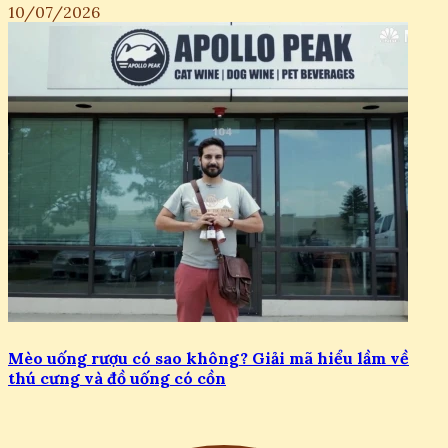
10/07/2026
Mèo uống rượu có sao không? Giải mã hiểu lầm về
thú cưng và đồ uống có cồn