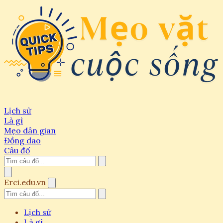
Lịch sử
Là gì
Mẹo dân gian
Đồng dao
Câu đố
Erci.edu.vn
Lịch sử
Là gì