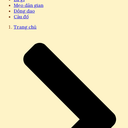
Mẹo dân gian
Đồng dao
Câu đố
Trang chủ