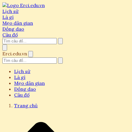
Lịch sử
Là gì
Mẹo dân gian
Đồng dao
Câu đố
Erci.edu.vn
Lịch sử
Là gì
Mẹo dân gian
Đồng dao
Câu đố
Trang chủ