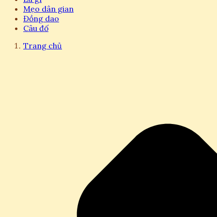
Mẹo dân gian
Đồng dao
Câu đố
Trang chủ