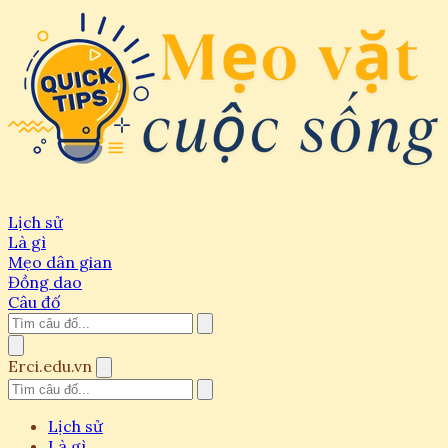
Lịch sử
Là gì
Mẹo dân gian
Đồng dao
Câu đố
Erci.edu.vn
Lịch sử
Là gì