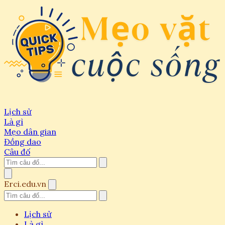
Lịch sử
Là gì
Mẹo dân gian
Đồng dao
Câu đố
Erci.edu.vn
Lịch sử
Là gì