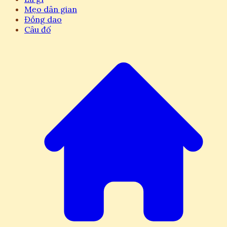
Mẹo dân gian
Đồng dao
Câu đố