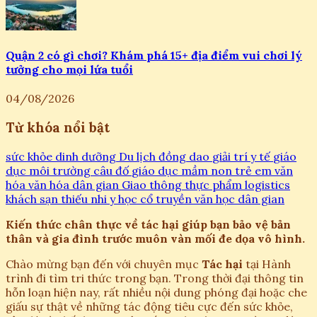
Quận 2 có gì chơi? Khám phá 15+ địa điểm vui chơi lý
tưởng cho mọi lứa tuổi
04/08/2026
Từ khóa nổi bật
sức khỏe
dinh dưỡng
Du lịch
đồng dao
giải trí
y tế
giáo
dục
môi trường
câu đố
giáo dục mầm non
trẻ em
văn
hóa
văn hóa dân gian
Giao thông
thực phẩm
logistics
khách sạn
thiếu nhi
y học cổ truyền
văn học dân gian
Kiến thức chân thực về tác hại giúp bạn bảo vệ bản
thân và gia đình trước muôn vàn mối đe dọa vô hình.
Chào mừng bạn đến với chuyên mục
Tác hại
tại Hành
trình đi tìm tri thức trong bạn. Trong thời đại thông tin
hỗn loạn hiện nay, rất nhiều nội dung phóng đại hoặc che
giấu sự thật về những tác động tiêu cực đến sức khỏe,