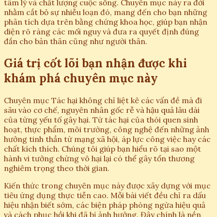
tâm lý và chất lượng cuộc sống. Chuyên mục này ra đời
nhằm cắt bỏ sự nhiễu loạn đó, mang đến cho bạn những
phân tích dựa trên bằng chứng khoa học, giúp bạn nhận
diện rõ ràng các mối nguy và đưa ra quyết định đúng
đắn cho bản thân cũng như người thân.
Giá trị cốt lõi bạn nhận được khi
khám phá chuyên mục này
Chuyên mục Tác hại không chỉ liệt kê các vấn đề mà đi
sâu vào cơ chế, nguyên nhân gốc rễ và hậu quả lâu dài
của từng yếu tố gây hại. Từ tác hại của thói quen sinh
hoạt, thực phẩm, môi trường, công nghệ đến những ảnh
hưởng tinh thần từ mạng xã hội, áp lực công việc hay các
chất kích thích. Chúng tôi giúp bạn hiểu rõ tại sao một
hành vi tưởng chừng vô hại lại có thể gây tổn thương
nghiêm trọng theo thời gian.
Kiến thức trong chuyên mục này được xây dựng với mục
tiêu ứng dụng thực tiễn cao. Mỗi bài viết đều chỉ ra dấu
hiệu nhận biết sớm, các biện pháp phòng ngừa hiệu quả
và cách phục hồi khi đã bị ảnh hưởng. Đây chính là nền