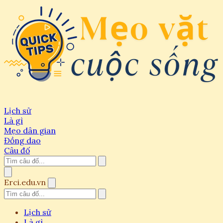
Lịch sử
Là gì
Mẹo dân gian
Đồng dao
Câu đố
Erci.edu.vn
Lịch sử
Là gì